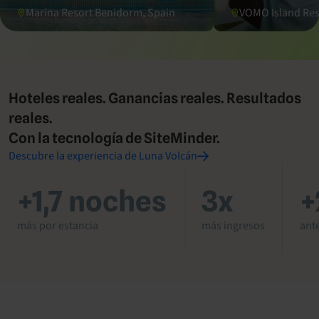
Marina Resort Benidorm, Spain
VOMO Island Reso
Hoteles reales. Ganancias reales. Resultados
reales.
Con la tecnología de SiteMinder.
Descubre la experiencia de Luna Volcán
+1,7 noches
3x
+
más por estancia
más ingresos
ante