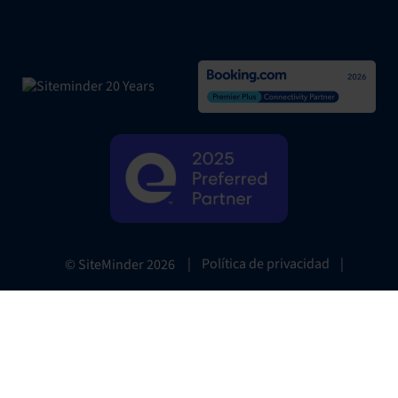
|
Política de privacidad
|
© SiteMinder
2026
Website Terms
|
Preferencias