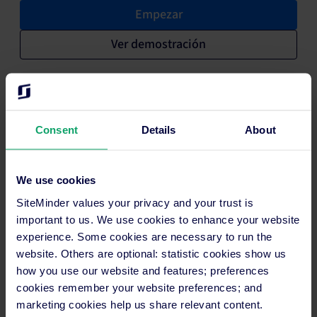
Empezar
Ver demostración
20 años impulsando los ingresos
hoteleros.
Consent
Details
About
Más de 53.000 hoteles confían en
We use cookies
SiteMinder.
SiteMinder values your privacy and your trust is
important to us. We use cookies to enhance your website
En funcionamiento en cuestión de
experience. Some cookies are necessary to run the
días, no de meses.
website. Others are optional: statistic cookies show us
how you use our website and features; preferences
cookies remember your website preferences; and
Asistencia disponible las 24 horas en
marketing cookies help us share relevant content.