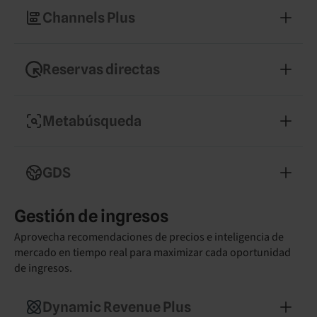
disponibilidad en más de 450 canales mundiales.
Channels Plus
Conquista nuevos mercados conectando
fácilmente con canales de reserva especializados.
Reservas directas
Consigue más huéspedes con un motor de
reservas sin comisiones.
Metabúsqueda
Aumenta tu visibilidad en Google, Trivago y
Tripadvisor con anuncios optimizados.
GDS
Capta huéspedes corporativos de alto valor e
Gestión de ingresos
impulsa tu ocupación entre semana.
Aprovecha recomendaciones de precios e inteligencia de
mercado en tiempo real para maximizar cada oportunidad
de ingresos.
Dynamic Revenue Plus