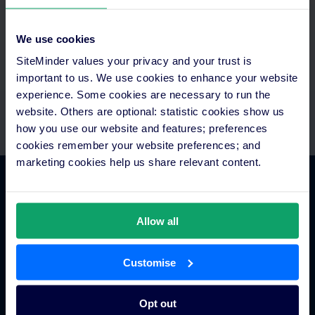
Accedi a tutto ciò che ti serve da un'unica piattaforma.
Configura i pagamenti automatici e integra tutto alla tecnologia
We use cookies
che già usi. Assistenza dedicata per configurazione e supporto.
SiteMinder values your privacy and your trust is
important to us. We use cookies to enhance your website
experience. Some cookies are necessary to run the
website. Others are optional: statistic cookies show us
how you use our website and features; preferences
cookies remember your website preferences; and
marketing cookies help us share relevant content.
Commercio alberghiero
Allow all
Channel manager per hotel
Motore di prenotazione
Customise
Strumento per siti web
Business intelligence per hotel
Opt out