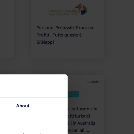
Persone. Propositi. Processi.
Profitti. Tutto questo è
SKNapp!
Perth
Australia
About
vi,
Massimizziamo il fatturato e le
ppo
vendite di prodotti turistici
 e
rappresentandoli in Australia
sui principali mercati all'i...