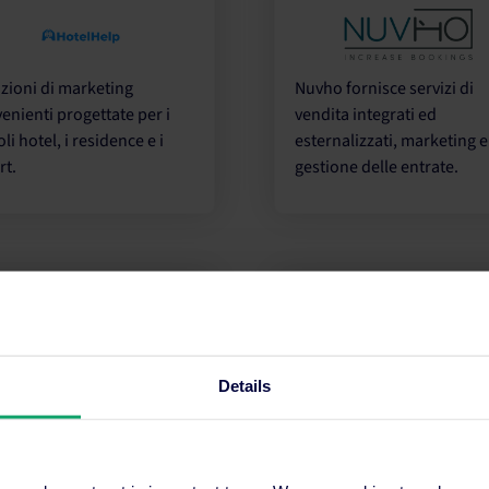
Nuvho fornisce servizi di
zioni di marketing
vendita integrati ed
enienti progettate per i
esternalizzati, marketing e
li hotel, i residence e i
gestione delle entrate.
rt.
Melbourne
Details
Esperti di gestione dei rica
izio di consulenza
marketing digitale e svilu
rghiera. Ti aiutiamo a far
aziendale per hotel, resort
ere la tua attività.
residence