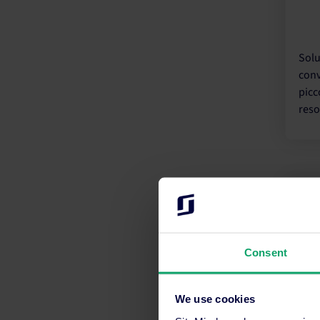
Solu
conv
picco
reso
Consent
Serv
albe
We use cookies
cresc