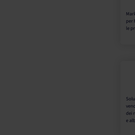
Mark
per 
le p
Solu
vend
dei r
e al