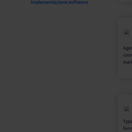
Implementazione software
Agen
comp
mark
Typs
form