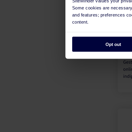
SiteMinder values your priva
Some cookies are necessary t
and features; preferences c
content.
Opt out
Gest
onli
indi