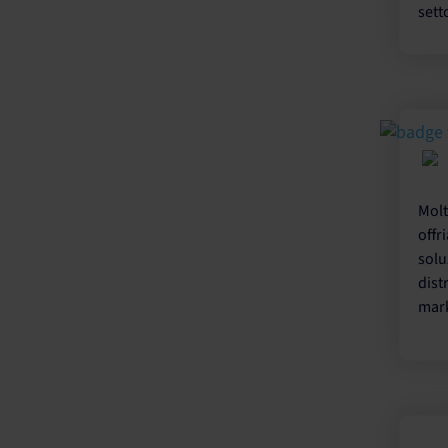
sett
Molt
offr
solu
dist
mark