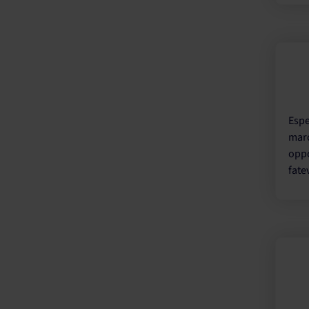
Espe
marc
oppo
fate