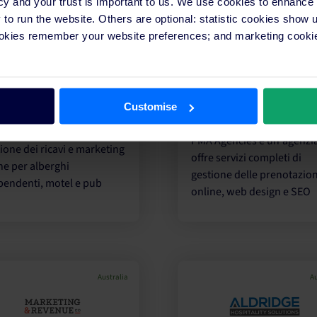
cy and your trust is important to us. We use cookies to enhance
o run the website. Others are optional: statistic cookies show
ookies remember your website preferences; and marketing cookie
Australia
Au
Customise
PMA Agencies è un'agenzi
ione dei ricavi e marketing
offre servizi completi di
ne per alberghi
gestione delle prenotazion
pendenti, motel e pub
online, web design e SEO
Australia
Au