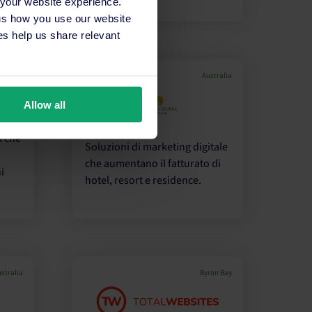
 your website experience.
 us how you use our website
s help us share relevant
stralia
Australia
Allow all
a che
Soluzioni di marketing digitale
che aumentano il fatturato di
i
hotel, resort e residence.
stralia
Byron Bay