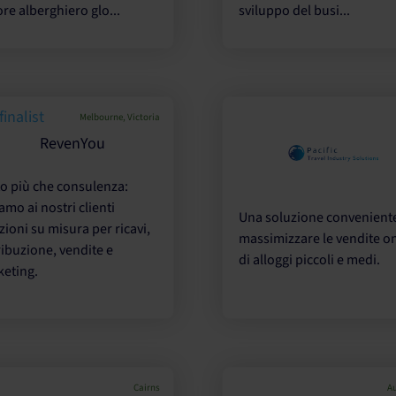
ore alberghiero glo...
sviluppo del busi...
Melbourne, Victoria
o più che consulenza:
iamo ai nostri clienti
Una soluzione convenient
zioni su misura per ricavi,
massimizzare le vendite o
ribuzione, vendite e
di alloggi piccoli e medi.
eting.
Cairns
Au