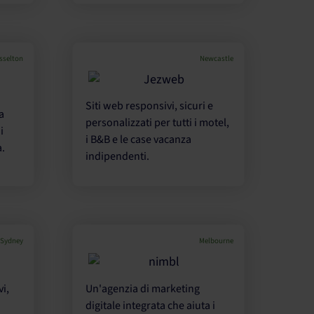
sselton
Newcastle
Siti web responsivi, sicuri e
a
personalizzati per tutti i motel,
i
i B&B e le case vacanza
a.
indipendenti.
Sydney
Melbourne
vi,
Un'agenzia di marketing
digitale integrata che aiuta i