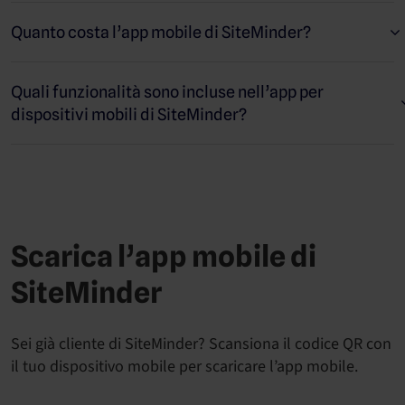
prenotazione e ricevere le notifiche più importanti dove e
quando vuoi. Non dovrai fare altro che installarla sul tuo
Quanto costa l’app mobile di SiteMinder?
smartphone o tablet. Scarica gratuitamente l’app mobile di
SiteMinder dall’App Store di Apple (iPhone e iPad) o da Google
Play Store (smartphone e tablet Android).
Quali funzionalità sono incluse nell’app per
dispositivi mobili di SiteMinder?
Scarica l’app mobile di
SiteMinder
Sei già cliente di SiteMinder? Scansiona il codice QR con
il tuo dispositivo mobile per scaricare l’app mobile.