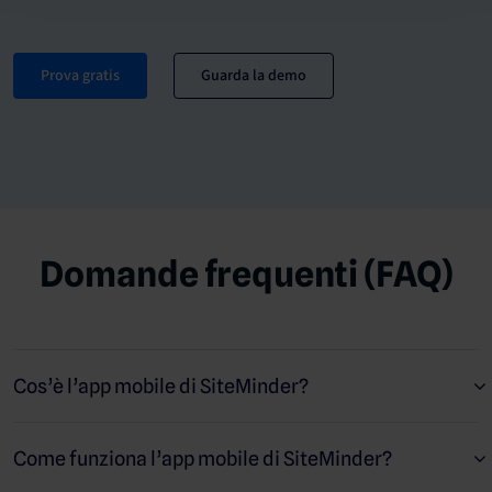
Prova gratis
Guarda la demo
Domande frequenti (FAQ)
Cos’è l’app mobile di SiteMinder?
L’app mobile di SiteMinder ti dà la possibilità di ottenere
risultati con agilità ovunque tu sia. Ti permette di gestire i ritmi
Come funziona l’app mobile di SiteMinder?
di prenotazione specifici della tua struttura, accedere ai dati di