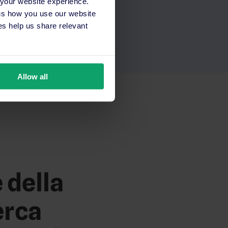
 your website experience.
 us how you use our website
s help us share relevant
Allow all
 della
erca