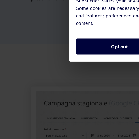
SiteMinder values your priva
Some cookies are necessary t
and features; preferences c
content.
Opt out