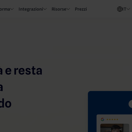
forma
Integrazioni
Risorse
Prezzi
IT
à e resta
a
do