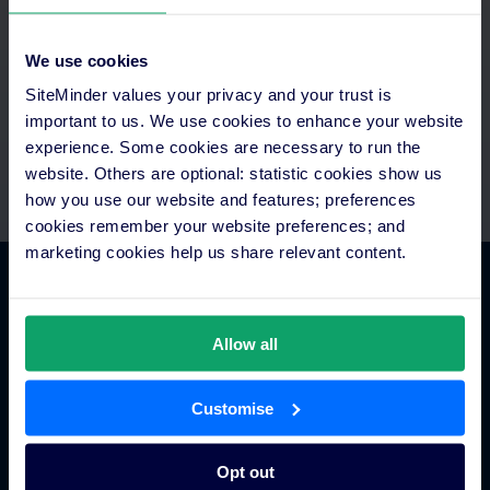
Accedi a tutto ciò che ti serve da un'unica piattaforma.
Configura i pagamenti automatici e integra tutto alla tecnologia
We use cookies
che già usi. Assistenza dedicata per configurazione e supporto.
SiteMinder values your privacy and your trust is
important to us. We use cookies to enhance your website
experience. Some cookies are necessary to run the
website. Others are optional: statistic cookies show us
how you use our website and features; preferences
cookies remember your website preferences; and
marketing cookies help us share relevant content.
Commercio alberghiero
Allow all
Channel manager per hotel
Motore di prenotazione
Customise
Strumento per siti web
Business intelligence per hotel
Opt out