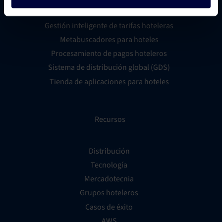
Creador de sitios web para hoteles
Gestión inteligente de tarifas hoteleras
Metabuscadores para hoteles
Procesamiento de pagos hoteleros
Sistema de distribución global (GDS)
Tienda de aplicaciones para hoteles
Recursos
Distribución
Tecnología
Mercadotecnia
Grupos hoteleros
Casos de éxito
AWS