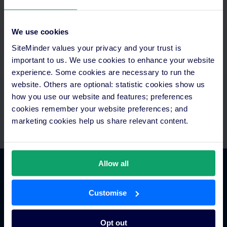
Aprovechar tu tiempo al máximo
We use cookies
Accede a todo en un solo lugar, automatiza los pagos e
SiteMinder values your privacy and your trust is
intégralos con la tecnología de la que ya dispones.Si necesitas
important to us. We use cookies to enhance your website
ayuda, recuerda que cuentas con equipos de integración y
experience. Some cookies are necessary to run the
asistencia.
website. Others are optional: statistic cookies show us
how you use our website and features; preferences
cookies remember your website preferences; and
marketing cookies help us share relevant content.
Allow all
Comercio hotelero
Customise
Gestor de canales para hoteles
Opt out
Motor de reservas para hoteles