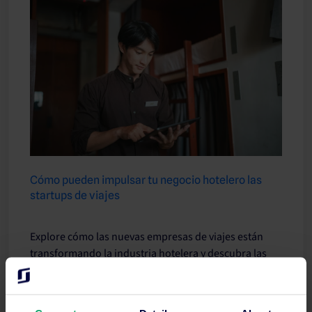
Cómo pueden impulsar tu negocio hotelero las
startups de viajes
Explore cómo las nuevas empresas de viajes están
transformando la industria hotelera y descubra las
herramientas para mejorar la experiencia de los
huéspedes, mejorar las operaciones y mantenerse
competitivo.