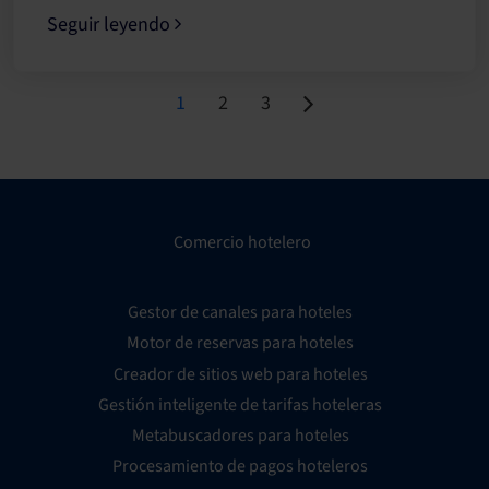
Seguir leyendo
Page
Page
Page
1
2
3
Comercio hotelero
Gestor de canales para hoteles
Motor de reservas para hoteles
Creador de sitios web para hoteles
Gestión inteligente de tarifas hoteleras
Metabuscadores para hoteles
Procesamiento de pagos hoteleros