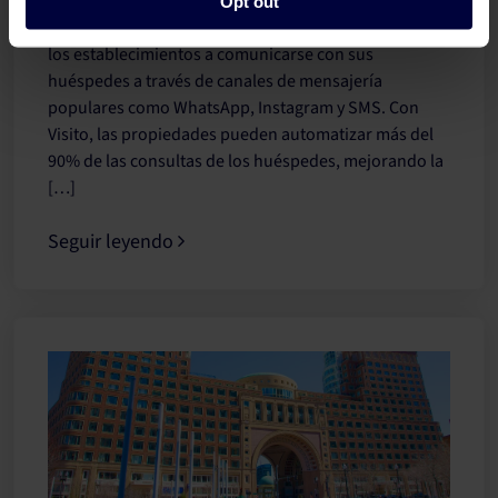
inteligencia artificial conversacional diseñada
Opt out
específicamente para la industria hotelera. Ayuda a
los establecimientos a comunicarse con sus
huéspedes a través de canales de mensajería
populares como WhatsApp, Instagram y SMS. Con
Visito, las propiedades pueden automatizar más del
90% de las consultas de los huéspedes, mejorando la
[…]
Seguir leyendo