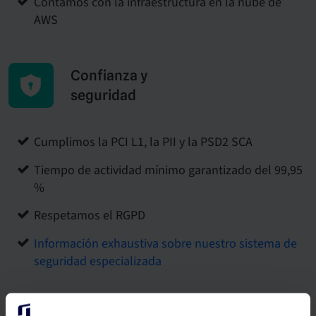
Contamos con la infraestructura en la nube de
AWS
Confianza y
seguridad
Cumplimos la PCI L1, la PII y la PSD2 SCA
Tiempo de actividad mínimo garantizado del 99,95
%
Respetamos el RGPD
Información exhaustiva sobre nuestro sistema de
seguridad especializada