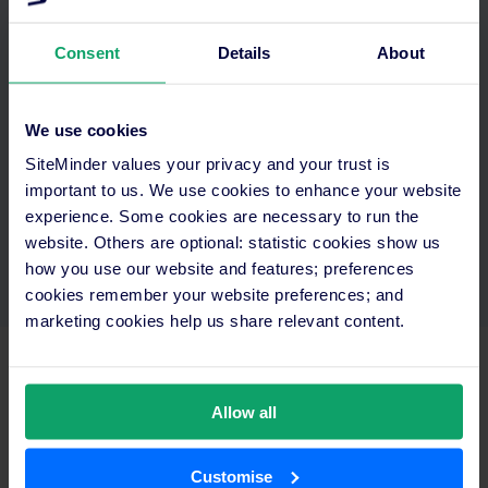
Atención global y
experiencia en el sector
Consent
Details
About
Asistencia las 24 horas con especialistas en cinco
idiomas
We use cookies
SiteMinder values your privacy and your trust is
Soluciones en el primer contacto y colaboraciones
important to us. We use cookies to enhance your website
externas
experience. Some cookies are necessary to run the
Disponibles por chat, teléfono o correo electrónico
website. Others are optional: statistic cookies show us
how you use our website and features; preferences
cookies remember your website preferences; and
marketing cookies help us share relevant content.
Para todo tipo de negocios, estén donde
Allow all
estén.
Customise