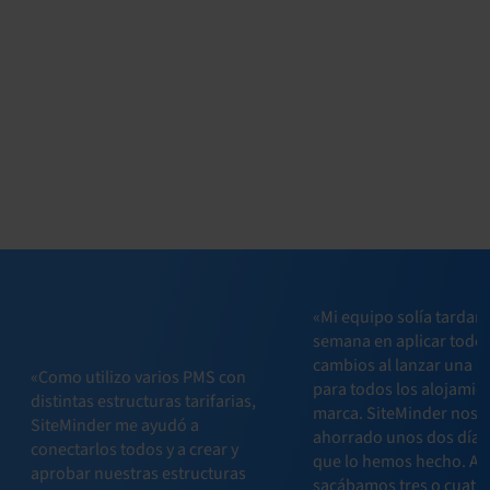
«Mi equipo solía tardar
semana en aplicar todos
cambios al lanzar una 
«Como utilizo varios PMS con
para todos los alojamien
distintas estructuras tarifarias,
marca. SiteMinder nos 
SiteMinder me ayudó a
ahorrado unos dos días
conectarlos todos y a crear y
que lo hemos hecho. An
aprobar nuestras estructuras
sacábamos tres o cuatr