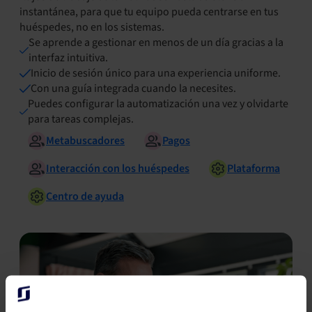
instantánea, para que tu equipo pueda centrarse en tus
huéspedes, no en los sistemas.
Se aprende a gestionar en menos de un día gracias a la
interfaz intuitiva.
Inicio de sesión único para una experiencia uniforme.
Con una guía integrada cuando la necesites.
Puedes configurar la automatización una vez y olvidarte
para tareas complejas.
Metabuscadores
Pagos
Interacción con los huéspedes
Plataforma
Centro de ayuda