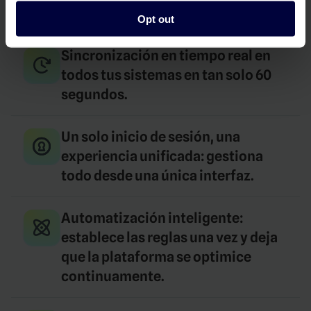
Opt out
Sincronización en tiempo real en
todos tus sistemas en tan solo 60
segundos.
Un solo inicio de sesión, una
experiencia unificada: gestiona
todo desde una única interfaz.
Automatización inteligente:
establece las reglas una vez y deja
que la plataforma se optimice
continuamente.