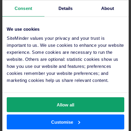
Consent
Details
About
We use cookies
SiteMinder values your privacy and your trust is
important to us. We use cookies to enhance your website
experience. Some cookies are necessary to run the
website. Others are optional: statistic cookies show us
how you use our website and features; preferences
cookies remember your website preferences; and
marketing cookies help us share relevant content.
Detecta las
oportunidades de
Allow all
demanda y aprovéchalas
Customise
en segundos.