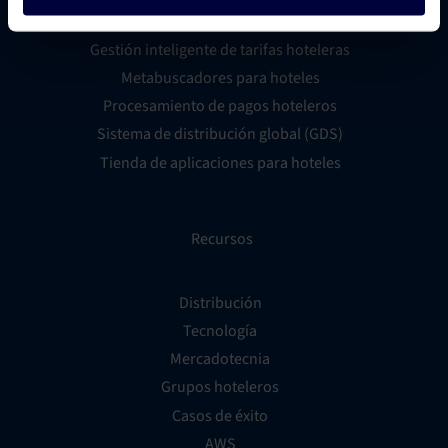
Creador de sitios web para hoteles
Gestión inteligente de tarifas hoteleras
Metabuscadores para hoteles
Procesamiento de pagos hoteleros
Sistema de distribución global (GDS)
Tienda de aplicaciones para hoteles
Recursos
Distribución
Tecnología
Mercadotecnia
Grupos hoteleros
Casos de éxito
AWS