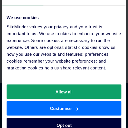
Aprovechar tu tiempo al máximo
We use cookies
Accede a todo en un solo lugar, automatiza los pagos e
SiteMinder values your privacy and your trust is
intégralos con la tecnología de la que ya dispones.Si necesitas
important to us. We use cookies to enhance your website
ayuda, recuerda que cuentas con equipos de integración y
asistencia.
experience. Some cookies are necessary to run the
website. Others are optional: statistic cookies show us
how you use our website and features; preferences
cookies remember your website preferences; and
marketing cookies help us share relevant content.
Allow all
Comercio hotelero
Customise
Gestor de canales para hoteles
Opt out
Motor de reservas para hoteles