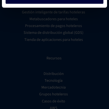
Creador de sitios web para hoteles
Gestión inteligente de tarifas hoteleras
Metabuscadores para hoteles
Procesamiento de pagos hoteleros
Sistema de distribución global (GDS)
Tienda de aplicaciones para hoteles
Recursos
Distribución
Tecnología
Mercadotecnia
Grupos hoteleros
Casos de éxito
AWS