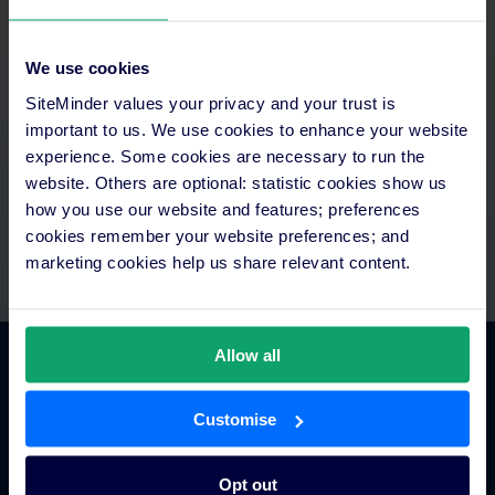
Aprovechar tu tiempo al máximo
We use cookies
Accede a todo en un solo lugar, automatiza los pagos e
SiteMinder values your privacy and your trust is
intégralos con la tecnología de la que ya dispones.Si necesitas
important to us. We use cookies to enhance your website
ayuda, recuerda que cuentas con equipos de integración y
asistencia.
experience. Some cookies are necessary to run the
website. Others are optional: statistic cookies show us
how you use our website and features; preferences
cookies remember your website preferences; and
marketing cookies help us share relevant content.
Allow all
Comercio hotelero
Customise
Gestor de canales para hoteles
Opt out
Motor de reservas para hoteles