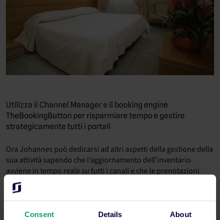
Utilizza il Channel Manager e il booking engine
TheBookingButton per risparmiare tempo e gestire
strategicamente tutti i portali
Ora Johannes può dedicarsi ad altri aspetti della gestione della
sua attività sapendo che l’aggiornamento dell’inventario
avviene in tempo reale su tutti i canali e che le prenotazioni
dirette senza commissioni sono sempre incentivate sul suo sito
web grazie al booking engine TheBookingButton.
Consent
Details
About
Il primo risultato che Johannes ha riscontrato dall’utilizzo della