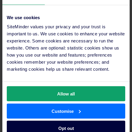
tecnologia SiteMinder è stato “il risparmio di una notevole
quantità di tempo, oltre alla possibilità di avere una gestione
diretta di tutti i canali”. Il Channel Manager di SiteMinder,
We use cookies
infatti, permette di avere il controllo totale su ogni canale
SiteMinder values your privacy and your trust is
online in qualsiasi momento, e di personalizzare le strategie di
important to us. We use cookies to enhance your website
vendita per singolo portale, ad esempio modificando i prezzi
experience. Some cookies are necessary to run the
delle camere o chiudendo la vendita su determinati portali per
website. Others are optional: statistic cookies show us
un certo periodo di tempo.
how you use our website and features; preferences
Johannes è uno dei migliaia di clienti di SiteMinder, e si sente
cookies remember your website preferences; and
sicuro di poter finalmente avere la tecnologia al suo servizio e
marketing cookies help us share relevant content.
dedicare tutte le sue energie per far passare un soggiorno
indimenticabile ai suoi ospiti.
Allow all
Prova anche tu il
Channel Manager
e il booking engine
TheBookingButton
di SiteMinder.
Customise
Opt out