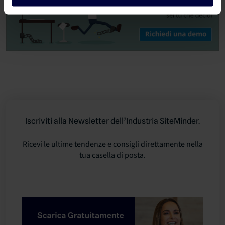
Iscriviti alla Newsletter dell’Industria SiteMinder.
Ricevi le ultime tendenze e consigli direttamente nella
tua casella di posta.