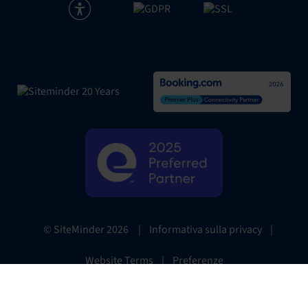
|
Informativa sulla privacy
|
© SiteMinder
2026
Website Terms
|
Preferenze