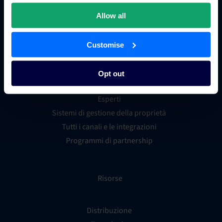
Sistema di distribuzione globale (GDS)
App store per hotel
Allow all
Customise
Integrazioni
Opt out
Candidatura partner per le integrazioni
Esperti
Sistemi di gestione della proprietà
Tutti i canali e le integrazioni
Programmi di partnership
Risorse
Distribuzione