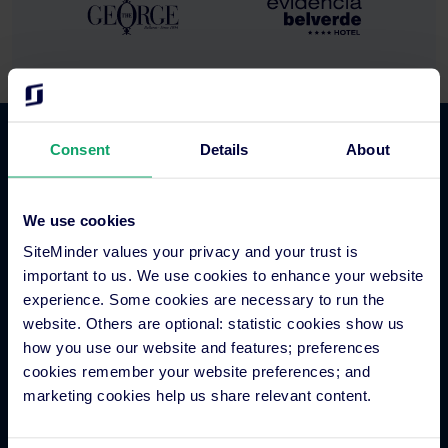
Consent
Details
About
Commercio alberghiero
We use cookies
Channel manager per hotel
SiteMinder values your privacy and your trust is
Motore di prenotazione
important to us. We use cookies to enhance your website
Strumento per siti web
experience. Some cookies are necessary to run the
Business intelligence per hotel
website. Others are optional: statistic cookies show us
Metaricerca per hotel
how you use our website and features; preferences
Elaborazione dei pagamenti in hotel
cookies remember your website preferences; and
Interazioni con gli ospiti
marketing cookies help us share relevant content.
Piattaforma per più strutture