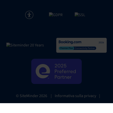
|
Informativa sulla privacy
|
© SiteMinder
2026
Website Terms
|
Preferenze