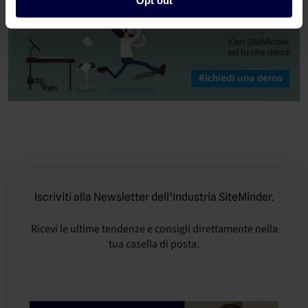
Iscriviti alla Newsletter dell’Industria SiteMinder.
Ricevi le ultime tendenze e consigli direttamente nella
tua casella di posta.