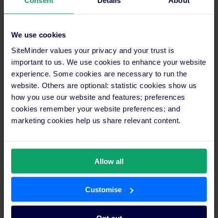
Consent
Details
About
E adesso che lo staff di Duchessa Margherita si è lanciato alla
conquista del web, chi riuscirà più a fermarlo?
We use cookies
SiteMinder values your privacy and your trust is
Prova anche tu il
Channel Manager
e il booking engine
TheBookingButton
di SiteMinder.
important to us. We use cookies to enhance your website
experience. Some cookies are necessary to run the
website. Others are optional: statistic cookies show us
how you use our website and features; preferences
cookies remember your website preferences; and
marketing cookies help us share relevant content.
Allow all
Customise
Opt out