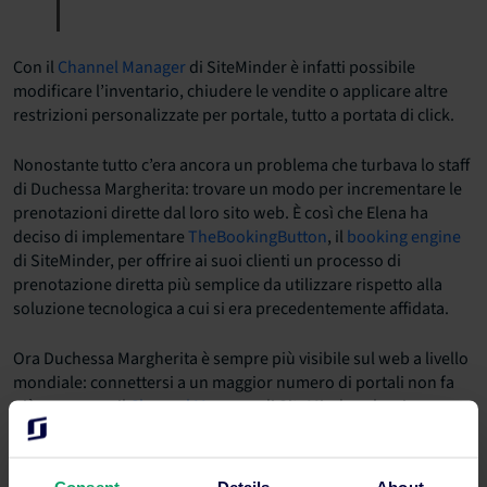
Con il
Channel Manager
di SiteMinder è infatti possibile
modificare l’inventario, chiudere le vendite o applicare altre
restrizioni personalizzate per portale, tutto a portata di click.
Nonostante tutto c’era ancora un problema che turbava lo staff
di Duchessa Margherita: trovare un modo per incrementare le
prenotazioni dirette dal loro sito web. È così che Elena ha
deciso di implementare
TheBookingButton
, il
booking engine
di SiteMinder, per offrire ai suoi clienti un processo di
prenotazione diretta più semplice da utilizzare rispetto alla
soluzione tecnologica a cui si era precedentemente affidata.
Ora Duchessa Margherita è sempre più visibile sul web a livello
mondiale: connettersi a un maggior numero di portali non fa
più paura con il
Channel Manager
di SiteMinder, che si
connette a più di 350 portali online
, tutti compresi nel
pacchetto mensile e a disposizione degli hotel clienti senza
costi aggiuntivi.