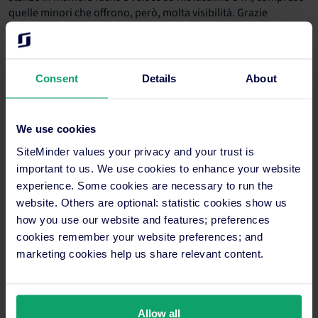
quelle minori che offrono, però, molta visibilità. Grazie
all’integrazione con il
PMS
, le prenotazioni arrivano
direttamente nel gestionale in tempo reale, con un notevole
risparmio di tempo e la tranquillità di non avere errori sulle
OTA e mantenere la rate parity:
Consent
Details
About
We use cookies
“SiteMinder ci ha permesso di
SiteMinder values your privacy and your trust is
automatizzare molti processi, rinnovare la
important to us. We use cookies to enhance your website
nostra infrastruttura tecnologica e
aumentare le vendite, come nel caso delle
experience. Some cookies are necessary to run the
stanze deluxe, su cui ora riusciamo a
website. Others are optional: statistic cookies show us
ottimizzare i ricavi rispetto al passato.
how you use our website and features; preferences
Sinceramente un prodotto come SiteMinder
cookies remember your website preferences; and
si vende da solo”.
marketing cookies help us share relevant content.
Allow all