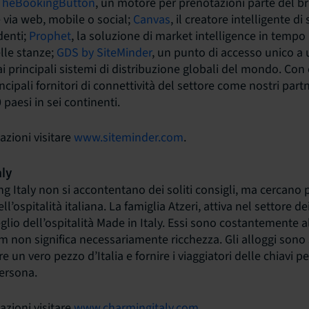
TheBookingButton
, un motore per prenotazioni parte del b
 via web, mobile o social;
Canvas
, il creatore intelligente di
denti;
Prophet
, la soluzione di market intelligence in tempo 
elle stanze;
GDS by SiteMinder
, un punto di accesso unico a u
e ai principali sistemi di distribuzione globali del mondo. Con
rincipali fornitori di connettività del settore come nostri par
 paesi in sei continenti.
azioni visitare
www.siteminder.com
.
aly
ng Italy non si accontentano dei soliti consigli, ma cercano p
ll’ospitalità italiana. La famiglia Atzeri, attiva nel settore de
glio dell’ospitalità Made in Italy. Essi sono costantemente al
m non significa necessariamente ricchezza. Gli alloggi sono 
e un vero pezzo d’Italia e fornire i viaggiatori delle chiavi pe
persona.
azioni visitare
www.charmingitaly.com
.