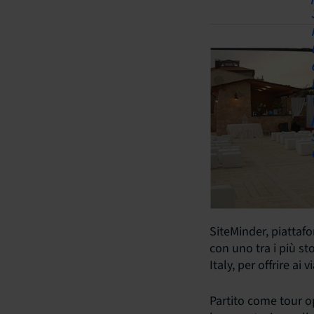
SiteMinder, piattaf
con uno tra i più st
Italy, per offrire a
Partito come tour op