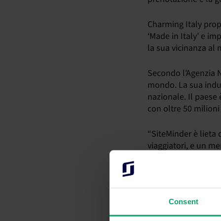
Charming Italy prop
‘Made in Italy’ e im
la sua vicinanza al m
Secondo l’Agenzia Na
mondo. La sua indust
nazionale. Il paese
con oltre 50 milioni
“SiteMinder è lieta 
viaggiatori, e un me
Country Manager Ita
Consent