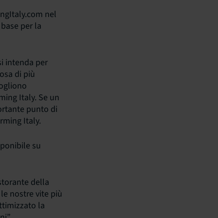
gItaly.com nel
 base per la
si intenda per
osa di più
Vogliono
ing Italy. Se un
ortante punto di
rming Italy.
sponibile su
storante della
le nostre vite più
ttimizzato la
ni”.