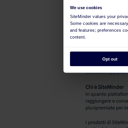
We use cookies
SiteMinder values your priva
Some cookies are necessary t
and features; preferences c
content.
Contatti Stampa
Matteo Sassano
Opt out
+39 346 784 5082
siteminder@prjour
Chi è SiteMinder
In quanto piattaform
raggiungere e conve
pluripremiate per i
I prodotti di SiteM