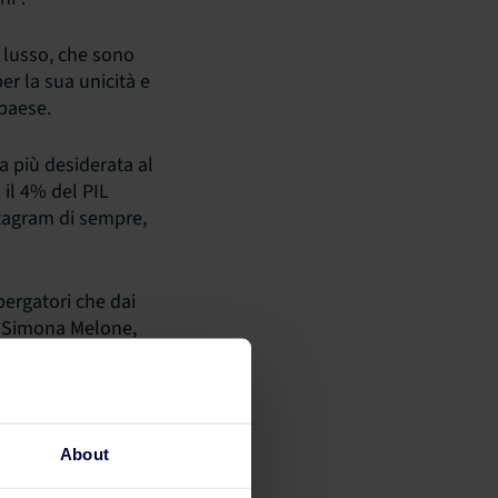
 lusso, che sono
er la sua unicità e
 paese.
a più desiderata al
 il 4% del PIL
stagram di sempre,
bergatori che dai
ma Simona Melone,
About