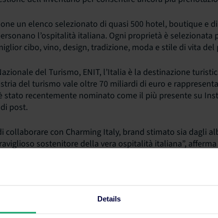
one un elenco selezionato di quasi 500 hotel, boutique e di
personano l’ospitalità italiana. Ogni proprietà è selezionata p
iglior cibo, vino, design, tradizione, moda e stile di vita del
zionale del Turismo, ENIT, l’Italia è la destinazione turistic
ria del turismo vale oltre 70 miliardi di euro e rappresenta
 è stato recentemente nominato come il più presente su In
 di post.
di collaborare con Charming Italy, brand stimato sia dagli al
raviglioso sostenitore della vera ospitalità italiana”, affer
lia di SiteMinder.
Details