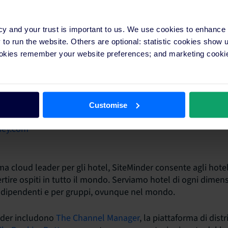
cy and your trust is important to us. We use cookies to enhance
o run the website. Others are optional: statistic cookies show
ookies remember your website preferences; and marketing cookie
Customise
ney.com
a cloud leader per gli hotel, SiteMinder consente agli hotel 
rtire ospiti in tutto il mondo. Serviamo hotel di ogni dimen
ndipendenti e per gruppi, ovunque nel mondo.
inder includono
The Channel Manager
, la piattaforma di dist