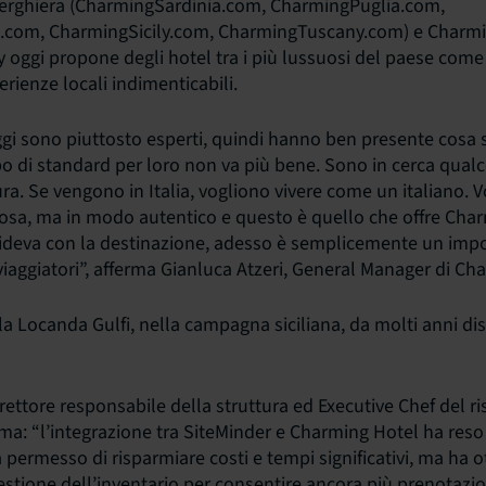
berghiera (CharmingSardinia.com, CharmingPuglia.com,
com, CharmingSicily.com, CharmingTuscany.com) e Charmin
y oggi propone degli hotel tra i più lussuosi del paese come
erienze locali indimenticabili.
oggi sono piuttosto esperti, quindi hanno ben presente cosa 
po di standard per loro non va più bene. Sono in cerca qualc
ra. Se vengono in Italia, vogliono vivere come un italiano. 
sa, ma in modo autentico e questo è quello che offre Charm
cideva con la destinazione, adesso è semplicemente un imp
iaggiatori”, afferma Gianluca Atzeri, General Manager di Cha
 la Locanda Gulfi, nella campagna siciliana, da molti anni di
rettore responsabile della struttura ed Executive Chef del ri
ma: “l’integrazione tra SiteMinder e Charming Hotel ha reso 
ha permesso di risparmiare costi e tempi significativi, ma ha o
estione dell’inventario per consentire ancora più prenotazio