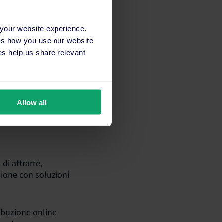
 your website experience.
 us how you use our website
s help us share relevant
Allow all
di attrarre,
sione con soluzioni
ribuzione online