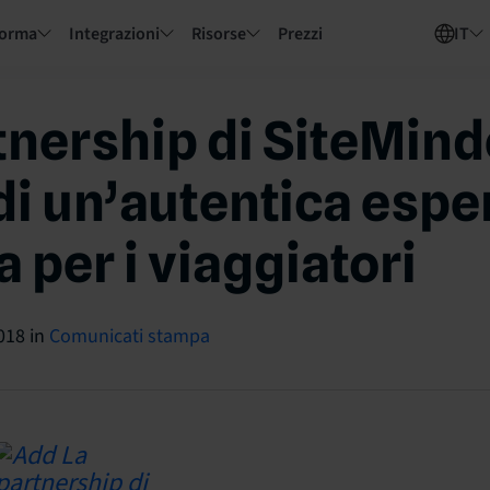
forma
Integrazioni
Risorse
Prezzi
IT
tnership di SiteMind
i un’autentica espe
a per i viaggiatori
018
in
Comunicati stampa