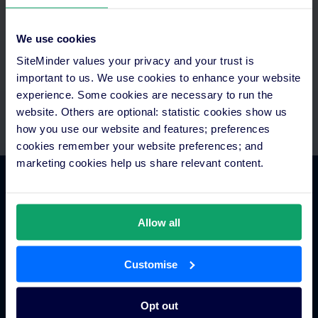
Accedi a tutto ciò che ti serve da un'unica piattaforma.
Configura i pagamenti automatici e integra tutto alla tecnologia
We use cookies
che già usi. Assistenza dedicata per configurazione e supporto.
SiteMinder values your privacy and your trust is
important to us. We use cookies to enhance your website
experience. Some cookies are necessary to run the
website. Others are optional: statistic cookies show us
how you use our website and features; preferences
cookies remember your website preferences; and
marketing cookies help us share relevant content.
Commercio alberghiero
Allow all
Channel manager per hotel
Motore di prenotazione
Customise
Strumento per siti web
Business intelligence per hotel
Opt out