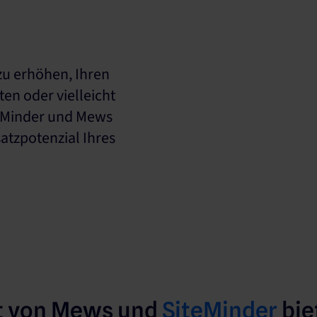
zu erhöhen, Ihren
ten oder vielleicht
teMinder und Mews
tzpotenzial Ihres
t von Mews und
SiteMinder
bie