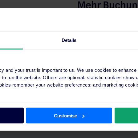
Mehr Buchu
Unsere Plattform arbeitet
Branche zusammen, um die
und Ihre Buchungen zu st
Details
cy and your trust is important to us. We use cookies to enhance
er
o run the website. Others are optional: statistic cookies show
ookies remember your website preferences; and marketing cookie
e Belegung. Neue
n Portalen aktualisiert.
licken.
Customise