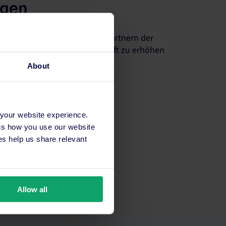
ngen
 mit der größten Anzahl von Partnern der
 Sichtbarkeit Ihrer Unterkunft zu erhöhen
eigern.
About
 your website experience.
 us how you use our website
s help us share relevant
Allow all