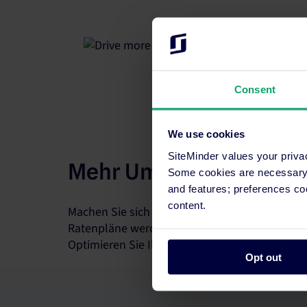
Consent
We use cookies
SiteMinder values your priva
Mehr Umsatz pro Zimm
Some cookies are necessary t
and features; preferences c
content.
Machen Sie sich keine Sorgen um vollständig
Ratenpläne werden in wenigen Minuten auf alle
Optimieren Sie Ihre Strategie mit Echtzeit-Einb
Opt out