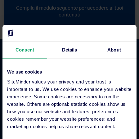
Compila il modulo seguente per accedere ai tuoi
contenuti
Consent
Details
About
Commercio alberghiero
We use cookies
Channel manager per hotel
SiteMinder values your privacy and your trust is
Motore di prenotazione
important to us. We use cookies to enhance your website
Strumento per siti web
experience. Some cookies are necessary to run the
Business intelligence per hotel
website. Others are optional: statistic cookies show us
how you use our website and features; preferences
Metaricerca per hotel
cookies remember your website preferences; and
Elaborazione dei pagamenti in hotel
marketing cookies help us share relevant content.
Interazioni con gli ospiti
Piattaforma per più strutture