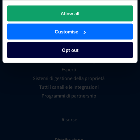
Sistema di distribuzione globale (GDS)
Allow all
App store per hotel
Customise
Integrazioni
Opt out
Candidatura partner per le integrazioni
Esperti
Sistemi di gestione della proprietà
Tutti i canali e le integrazioni
Programmi di partnership
Risorse
Distribuzione