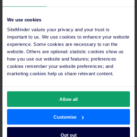
materiali eco-compatibili, puntando a ridurre al minimo
l’impatto ambientale e massimizzando l’efficienza energetica.
Ciò potrebbe includere l’uso di fonti di energia rinnovabili, tetti
We use cookies
verdi e sistemi di riciclaggio dell’acqua. Gli interni spesso
SiteMinder values your privacy and your trust is
presentano materiali naturali come legno e pietra di recupero e
important to us. We use cookies to enhance your website
l’architettura è progettata per sfruttare il riscaldamento, il
experience. Some cookies are necessary to run the
raffreddamento e l’illuminazione naturali per ridurre il
website. Others are optional: statistic cookies show us
consumo di energia.
how you use our website and features; preferences
cookies remember your website preferences; and
marketing cookies help us share relevant content.
Presenta magnificamente il design
del tuo hotel e aumenta i ricavi con
SiteMinder
Allow all
Sblocca il pieno potenziale della visibilità online del
tuo hotel con il website builder di SiteMinder. Crea
Customise
una presenza online avvincente e distintiva che non
solo rifletta la personalità del tuo hotel, ma generi
Opt out