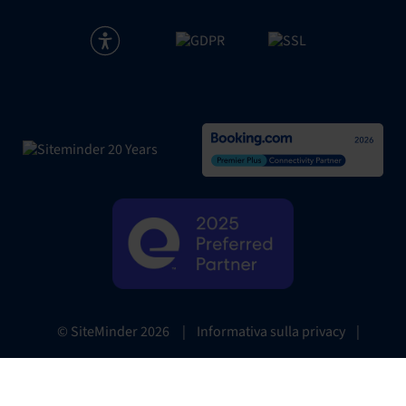
|
Informativa sulla privacy
|
© SiteMinder
2026
Website Terms
|
Preferenze