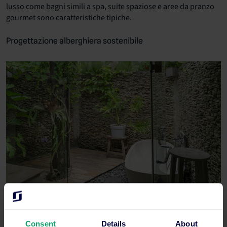
lusso come bagni simili a spa, suite spaziose e aree da pranzo
gourmet sono caratteristiche tipiche.
Progettazione alberghiera sostenibile
Consent
Details
About
I design degli hotel sostenibili danno priorità a pratiche e