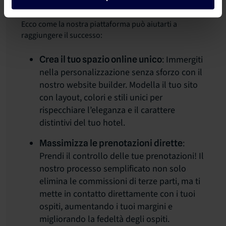
anche più entrate.
Ecco come la nostra piattaforma può aiutarti a
raggiungere il successo:
: Immergiti
Crea il tuo spazio online unico
nella personalizzazione senza sforzo con il
nostro website builder. Modella il tuo sito
con layout, colori e stili unici per
rispecchiare l’eleganza e il carattere
distintivi del tuo hotel.
:
Massimizza le prenotazioni dirette
Prendi il controllo delle tue prenotazioni! Il
nostro processo semplificato non solo
elimina le commissioni di terze parti, ma ti
mette in contatto direttamente con i tuoi
ospiti, aumentando i tuoi margini e
migliorando la fedeltà degli ospiti.