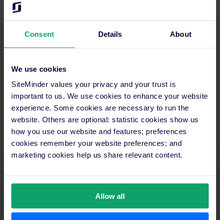
Shine è la SEO e Content Manager di SiteMinder,
l'unica piattaforma software che sblocca il pieno
potenziale di guadagno degli hotel. Con oltre
Consent
Details
About
cinque anni di esperienza nella strategia dei
contenuti, Shine ha prodotto contenuti
informativi su vari argomenti dell'industria,
We use cookies
principalmente sulla gestione operativa e sul
miglioramento continuo. Il suo obiettivo è
SiteMinder values your privacy and your trust is
condividere articoli ben studiati per consentire
important to us. We use cookies to enhance your website
agli albergatori di scoprire come ottimizzare il loro
experience. Some cookies are necessary to run the
tempo e aumentare i ricavi delle camere.
website. Others are optional: statistic cookies show us
how you use our website and features; preferences
cookies remember your website preferences; and
marketing cookies help us share relevant content.
Iscriviti alla Newsletter dell’Industria SiteMinder.
Ricevi le ultime tendenze e consigli direttamente nella
Allow all
tua casella di posta.