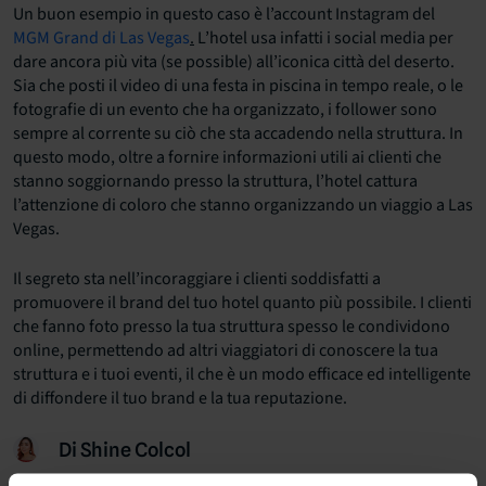
Un buon esempio in questo caso è l’account Instagram del
MGM Grand di Las Vegas
.
L’hotel usa infatti i social media per
dare ancora più vita (se possible) all’iconica città del deserto.
Sia che posti il video di una festa in piscina in tempo reale, o le
fotografie di un evento che ha organizzato, i follower sono
sempre al corrente su ciò che sta accadendo nella struttura. In
questo modo, oltre a fornire informazioni utili ai clienti che
stanno soggiornando presso la struttura, l’hotel cattura
l’attenzione di coloro che stanno organizzando un viaggio a Las
Vegas.
Il segreto sta nell’incoraggiare i clienti soddisfatti a
promuovere il brand del tuo hotel quanto più possibile. I clienti
che fanno foto presso la tua struttura spesso le condividono
online, permettendo ad altri viaggiatori di conoscere la tua
struttura e i tuoi eventi, il che è un modo efficace ed intelligente
di diffondere il tuo brand e la tua reputazione.
Di Shine Colcol