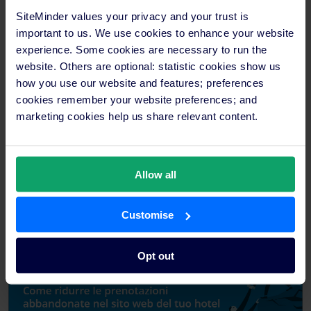
aumentino i guadagni che generi per cliente. Una
SiteMinder values your privacy and your trust is
volta che le tue vendite saranno in crescita
important to us. We use cookies to enhance your website
costante, potrai iniziare ad ampliare la tua offerta.
experience. Some cookies are necessary to run the
Pacchetti per coppie, pacchetti avventura e
website. Others are optional: statistic cookies show us
upgrade di lusso non solo ti faranno vendere più
how you use our website and features; preferences
camere ma aumenteranno anche i tuoi guadagni
cookies remember your website preferences; and
marketing cookies help us share relevant content.
per prenotazione.
Usando la tecnologia giusta potrai implementare in maniera
facile ed efficace le tue strategie di vendita per le camere del
Allow all
tuo hotel.
Per maggiori informazioni su SiteMinder, e per
verificare se è la soluzione giusta per la tua struttura
alberghiera,
inizia oggi la tua prova gratuita.
Customise
Opt out