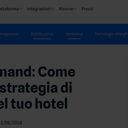
iattaforma
Integrazioni
Risorse
Prezzi
anagement
Distribuzione
Marketing
Tecnologia albergh
mand: Come
 strategia di
l tuo hotel
21/06/2018