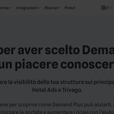
forma
Integrazioni
Risorse
Prezzi
IT
per aver scelto Dem
 un piacere conoscert
are la visibilità della tua struttura sui princi
Hotel Ads e Trivago.
 breve per scoprire come Demand Plus può aiutarti. 
izzare la portata e aumentare i ricavi con l’aiut