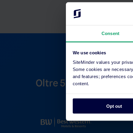
Consent
We use cookies
SiteMinder values your priva
Some cookies are necessary t
and features; preferences c
Oltre 53.000 hotel di 
content.
Opt out