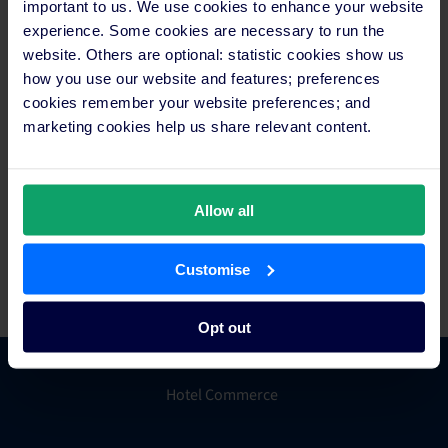
important to us. We use cookies to enhance your website
experience. Some cookies are necessary to run the
Rund um die Uhr verfügbarer Support
website. Others are optional: statistic cookies show us
per Chat, E-Mail, Telefon und in Form
how you use our website and features; preferences
von Online-Ressourcen.
cookies remember your website preferences; and
marketing cookies help us share relevant content.
Geben Sie hier Ihre Daten ein
Ein Mitglied unseres Teams wird
sich in Kürze bei Ihnen melden, um die preisgekrönten
Allow all
Funktionen unserer Plattform mit Ihnen zu besprechen.
Customise
Opt out
Hotel Commerce