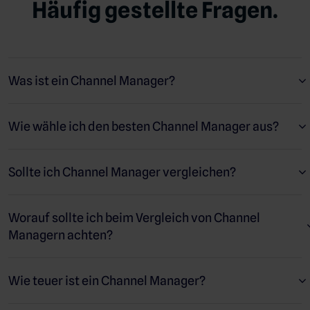
Häufig gestellte Fragen.
Was ist ein Channel Manager?
Mit einem Channel Manager können Sie alle Ihre Zimmer auf
allen verknüpften Buchungsseiten verkaufen (z. B.
Wie wähle ich den besten Channel Manager aus?
Booking.com Expedia, GDS, im Großhandel, über Ihren
direkten Kanal), zur gleichen Zeit. Er aktualisiert automatisch
Ihre Verfügbarkeit in Echtzeit auf allen Websites und in Ihrem
Sollte ich Channel Manager vergleichen?
PMS, wenn eine Buchung vorgenommen wird oder wenn es zu
Änderungen an Ihrem Bestand kommt.
Worauf sollte ich beim Vergleich von Channel
Managern achten?
Wie teuer ist ein Channel Manager?