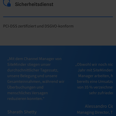
Sicherheitsdienst
PCI-DSS zertifiziert und DSGVO-konform
„Mit dem Channel Manager von
SiteMinder stiegen unser
„Obwohl wir noch nicht
durchschnittlicher Tagessatz,
Jahr mit SiteMinders
unsere Belegung und unsere
Manager arbeiten, ha
Gesamteinnahmen, während wir
bereits eine Umsatzst
Überbuchungen und
von 35 % verzeichnet. 
menschliches Versagen
sehr zufrieden!
reduzieren konnten.“
Alessandro Cicc
Sharath Shetty
Managing Director, Th