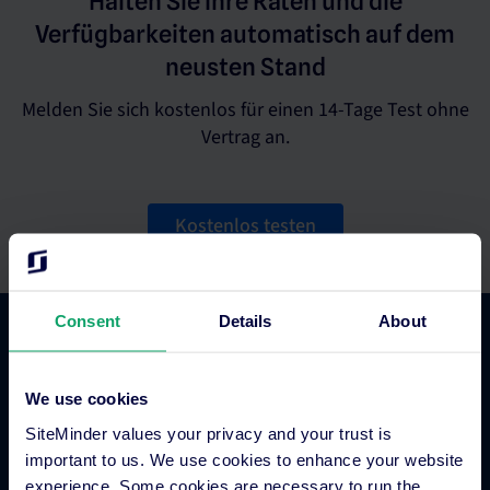
Halten Sie Ihre Raten und die
Verfügbarkeiten automatisch auf dem
neusten Stand
Melden Sie sich kostenlos für einen 14-Tage Test ohne
Vertrag an.
Kostenlos testen
Consent
Details
About
Hotel Commerce
We use cookies
Hotel Channel Manager
SiteMinder values your privacy and your trust is
Hotel Metasuche
important to us. We use cookies to enhance your website
experience. Some cookies are necessary to run the
Globales Distributionssystem