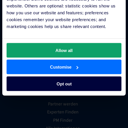
website. Others are optional: statistic cookies show us
Gäste-Engagement
how you use our website and features; preferences
Buchungssystem für Hotels
cookies remember your website preferences; and
Hotel Webseitengestalter
marketing cookies help us share relevant content.
Zahlungsverarbeitung für Hotels
Mobile App für unterwegs
Business Insights für Hotels
Allow all
Multi-Property
Hotel App Store
Customise
Opt out
Integration Partner-Anwendung
Partner werden
Experten Finden
PM Finder