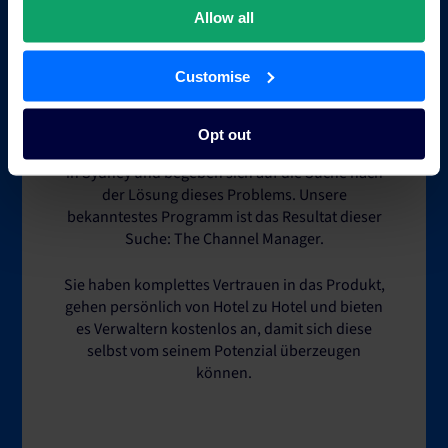
Zwei Freunde, beide namens Mike, werden auf
Allow all
ein Problem im Hotelgewerbe aufmerksam. Es
gibt keine Technologie, die es Hoteliers
Customise
ermöglicht, Verfügbarkeiten und Raten in ihren
Systemen und auf den Seiten von
Reisevermittlern automatisch zu aktualisieren.
Opt out
Sie kündigen Ihre Jobs, mieten eine Wohnung
in Sydney und begeben sich auf die Suche nach
der Lösung dieses Problems. Unsere
bekanntestes Programm ist das Resultat dieser
Suche: The Channel Manager.
Sie haben komplettes Vertrauen in das Produkt,
gehen persönlich von Hotel zu Hotel und bieten
es Verwaltern kostenlos an, damit sich diese
selbst vom seinem Potenzial überzeugen
können.