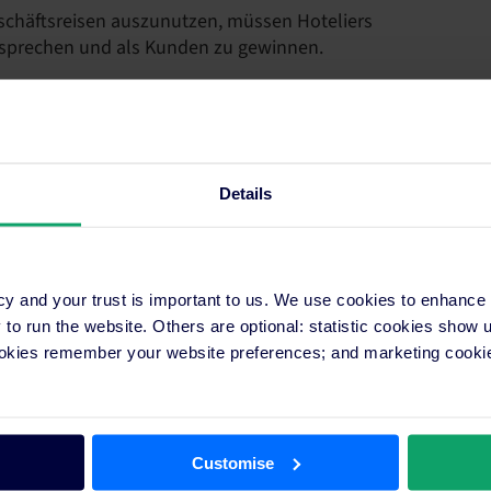
chäftsreisen auszunutzen, müssen Hoteliers
usprechen und als Kunden zu gewinnen.
Geschäftsreisenden sowie die wichtigsten Aspekte
 Dazu gehören:
Details
cy and your trust is important to us. We use cookies to enhance
o run the website. Others are optional: statistic cookies show
, um Zugang zu unserem Report zu erhalten.
ookies remember your website preferences; and marketing cookie
Customise