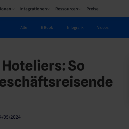
tionen
Integrationen
Ressourcen
Preise
Alle
E-Book
Infografik
Videos
 Hoteliers: So
eschäftsreisende
14/05/2024