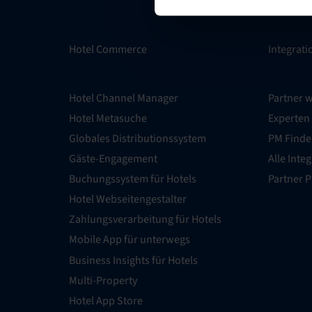
Hotel Commerce
Integrat
Hotel Channel Manager
Partner 
Hotel Metasuche
Experten
Globales Distributionssystem
PM Finde
Gäste-Engagement
Alle Inte
Buchungssystem für Hotels
Partner 
Hotel Webseitengestalter
Zahlungsverarbeitung für Hotels
Mobile App für unterwegs
Business Insights für Hotels
Multi-Property
Hotel App Store