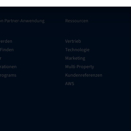
ion Partner-Anwendung
Ressourcen
werden
Vertrieb
 Finden
Technologie
r
Marketing
grationen
Multi-Property
Programs
Kundenreferenzen
AWS