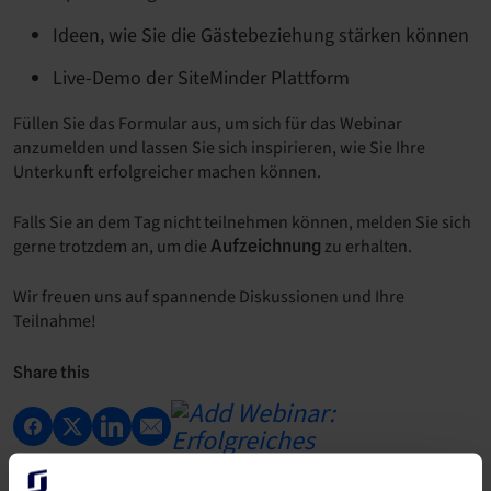
Ideen, wie Sie die Gästebeziehung stärken können
Live-Demo der SiteMinder Plattform
Füllen Sie das Formular aus, um sich für das Webinar
anzumelden und lassen Sie sich inspirieren, wie Sie Ihre
Unterkunft erfolgreicher machen können.
Falls Sie an dem Tag nicht teilnehmen können, melden Sie sich
gerne trotzdem an, um die
zu erhalten.
Aufzeichnung
Wir freuen uns auf spannende Diskussionen und Ihre
Teilnahme!
Share this