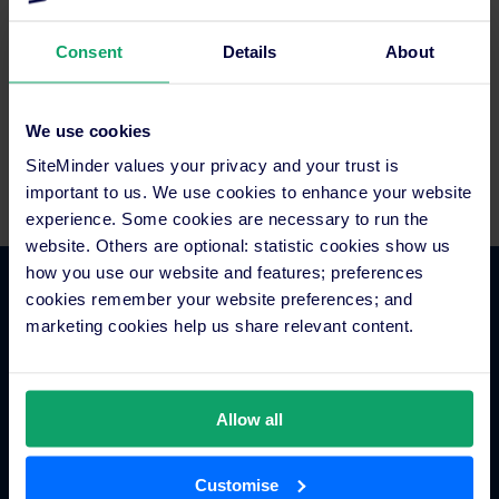
Entdecken Sie unsere Ressourcen
Consent
Details
About
We use cookies
SiteMinder values your privacy and your trust is
Alle Veranstaltungen sehen
important to us. We use cookies to enhance your website
experience. Some cookies are necessary to run the
website. Others are optional: statistic cookies show us
how you use our website and features; preferences
cookies remember your website preferences; and
Hotel Commerce
marketing cookies help us share relevant content.
Hotel Channel Manager
Hotel Metasuche
Allow all
Globales Distributionssystem
Gäste-Engagement
Customise