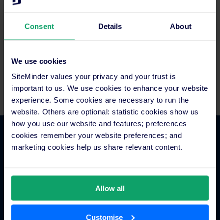
Consent
Details
About
Fordern Sie Bewertungen und
Feedback von Ihren Gästen an.
We use cookies
SiteMinder values your privacy and your trust is
important to us. We use cookies to enhance your website
experience. Some cookies are necessary to run the
website. Others are optional: statistic cookies show us
how you use our website and features; preferences
cookies remember your website preferences; and
Hotel Commerce
marketing cookies help us share relevant content.
Hotel Channel Manager
Hotel Metasuche
Allow all
Globales Distributionssystem
Gäste-Engagement
Customise