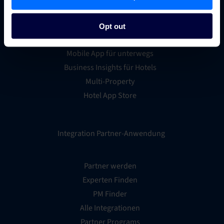
Buchungssystem für Hotels
Hotel Webseitengestalter
Opt out
Zahlungsverarbeitung für Hotels
Mobile App für unterwegs
Business Insights für Hotels
Multi-Property
Hotel App Store
Integration Partner-Anwendung
Partner werden
Experten Finden
PM Finder
Alle Integrationen
Partner Programs