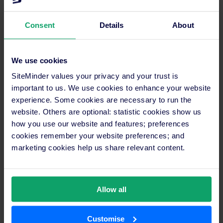
wünscht außerdem dies oder jenes – dann kann man natürlich
schneller darauf eingehen.“
Consent
Details
About
Vorteil gegenüber vielen anderen
Anbietern
We use cookies
SiteMinder values your privacy and your trust is
Sagen wir, wie es ist: Sicherlich läuft keine Software
important to us. We use cookies to enhance your website
ausnahmslos zur absoluten Zufriedenheit des jeweiligen
experience. Some cookies are necessary to run the
Nutzers. In solchen Fällen ist es viel wert, einen guten
website. Others are optional: statistic cookies show us
Kundendienst an der Hand zu haben. Aber was, wenn zwei
how you use our website and features; preferences
Softwaresysteme ineinandergreifen wie bei dieser Zwei-Wege-
cookies remember your website preferences; and
Synchronisation? Muss man bei einer Frage oder einem
marketing cookies help us share relevant content.
Problem gleich mehrere Ansprechpartner kontaktieren? Da
kann Theresa Zorpalas sehr beruhigen:
Allow all
„Dadurch, dass bei uns die Eingabe im PMS
erfolgt und auch alles wieder im PMS
Customise