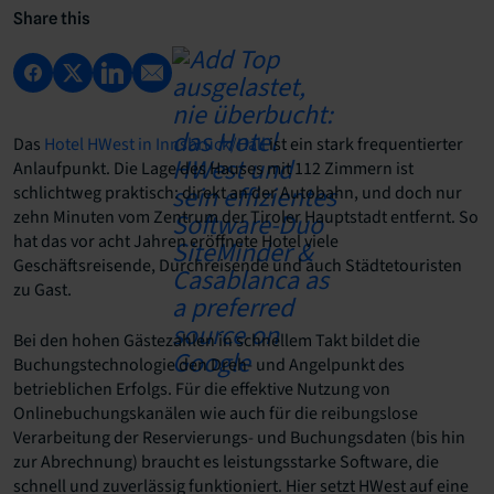
Share this
Das
Hotel HWest in Innsbruck/Hall
ist ein stark frequentierter
Anlaufpunkt. Die Lage des Hauses mit 112 Zimmern ist
schlichtweg praktisch: direkt an der Autobahn, und doch nur
zehn Minuten vom Zentrum der Tiroler Hauptstadt entfernt. So
hat das vor acht Jahren eröffnete Hotel viele
Geschäftsreisende, Durchreisende und auch Städtetouristen
zu Gast.
Bei den hohen Gästezahlen in schnellem Takt bildet die
Buchungstechnologie den Dreh- und Angelpunkt des
betrieblichen Erfolgs. Für die effektive Nutzung von
Onlinebuchungskanälen wie auch für die reibungslose
Verarbeitung der Reservierungs- und Buchungsdaten (bis hin
zur Abrechnung) braucht es leistungsstarke Software, die
schnell und zuverlässig funktioniert. Hier setzt HWest auf eine