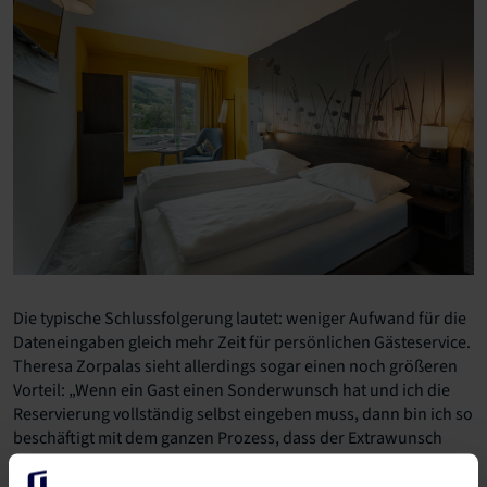
Die typische Schlussfolgerung lautet: weniger Aufwand für die
Dateneingaben gleich mehr Zeit für persönlichen Gästeservice.
Theresa Zorpalas sieht allerdings sogar einen noch größeren
Vorteil: „Wenn ein Gast einen Sonderwunsch hat und ich die
Reservierung vollständig selbst eingeben muss, dann bin ich so
beschäftigt mit dem ganzen Prozess, dass der Extrawunsch
vielleicht untergeht. Stattdessen können wir einfach
drüberschauen und schnell sehen: Passt alles, aber der Gast