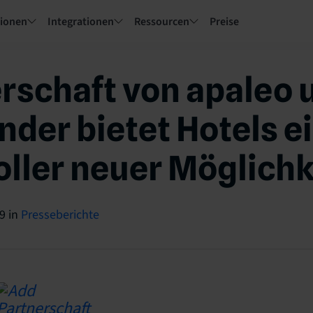
tionen
Integrationen
Ressourcen
Preise
rschaft von apaleo 
nder bietet Hotels e
oller neuer Möglich
19
in
Presseberichte