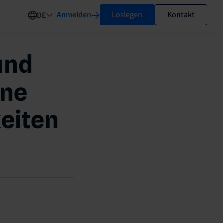
Anmelden
Loslegen
Kontakt
DE
und
ine
keiten