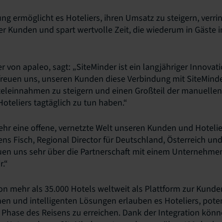
ng ermöglicht es Hoteliers, ihren Umsatz zu steigern, verrin
 Kunden und spart wertvolle Zeit, die wiederum in Gäste i
er von apaleo, sagt: „SiteMinder ist ein langjähriger Innovati
 freuen uns, unseren Kunden diese Verbindung mit SiteMind
eleinnahmen zu steigern und einen Großteil der manuellen 
Hoteliers tagtäglich zu tun haben.“
sehr eine offene, vernetzte Welt unseren Kunden und Hotelie
mens Fisch, Regional Director für Deutschland, Österreich un
euen uns sehr über die Partnerschaft mit einem Unternehme
r.“
on mehr als 35.000 Hotels weltweit als Plattform zur Kun
hen und intelligenten Lösungen erlauben es Hoteliers, pote
r Phase des Reisens zu erreichen. Dank der Integration kö