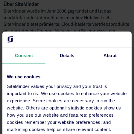
Über SiteMinder
SiteMinder wurde im Jahr 2006 gegründet und ist das
marktführende Unternehmen im online Hotelvertrieb.
SiteMinder bietet prämierte, Cloud-basierte Vertriebsprodukte
an, darunter ein Channel Manager, ein Buchungssystem,
PMS/CRS Integrationen und GDS-Verbindungstools, welche es
Hoteliers erlauben, ihren online Umsatz zu steigern,
Geschäftsprozesse zu optimieren und Betriebsskosten zu
Consent
Details
About
senken. Das Geschäftsmodell, welches weder einen Vertrag
noch Kommissionen verlangt, die starke Auswahl an
Produkten und der exzellente Kundendienst haben SiteMinder
zu einem der renommiertesten Unternehmen in der
We use cookies
Reisebranche gemacht. SiteMinder hat Filialen in Bangkok,
SiteMinder values your privacy and your trust is
Kapstadt, Dallas, London und Sydney und zählt mehr als 11’000
important to us. We use cookies to enhance your website
Kunden in über 105 Ländern.
experience. Some cookies are necessary to run the
website. Others are optional: statistic cookies show us
Über TCV
how you use our website and features; preferences
Technology Crossover Ventures (TCV) wurde 1995 gegründet
cookies remember your website preferences; and
und ist das marktführende Unternehmen, das
marketing cookies help us share relevant content.
Wachstumskapital in private und öffentliche