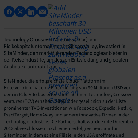
Technology Crossover Ventures (TCV), ein
Risikokapitalunternehmen in Silicon Valley, investiert in
SiteMinder, den marktführenden Technologieanbieter in
der Reiseindustrie, um dessen Entwicklung und globalen
Ausbau zu unterstützen.
SiteMinder, die erfolgreichste Cloud-Plattform im
Hotelvertrieb, hat eine Finanzierung von 30 Millionen USD von
dem in Palo Alto basierten Unternehmen Technology Crossover
Ventures (TCV) erhalten. SiteMinder gesellt sich zu der Liste
prominenter TVC-Investitionen wie Facebook, Expedia, Netflix,
ExactTarget, HomeAway und andere innovative Firmen in der
Technologieindustrie. Die Partnerschaft wurde Ende Dezember
2013 abgeschlossen, nach einem erfolgreichen Jahr für
Siteminder, in dem es eine Filiale in den USA eröffnete und