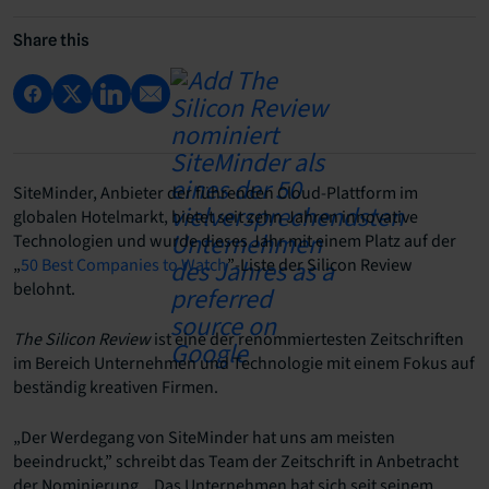
Share this
SiteMinder, Anbieter der führenden Cloud-Plattform im
globalen Hotelmarkt, bietet seit zehn Jahren innovative
Technologien und wurde dieses Jahr mit einem Platz auf der
„
50 Best Companies to Watch
”-Liste der Silicon Review
belohnt.
The Silicon Review
ist eine der renommiertesten Zeitschriften
im Bereich Unternehmen und Technologie mit einem Fokus auf
beständig kreativen Firmen.
„Der Werdegang von SiteMinder hat uns am meisten
beeindruckt,” schreibt das Team der Zeitschrift in Anbetracht
der Nominierung. „Das Unternehmen hat sich seit seinem