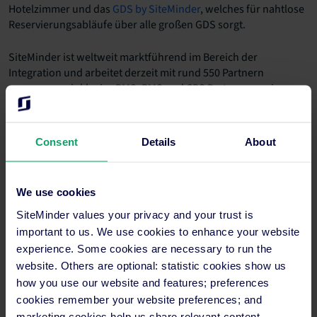
Hotelzimmer und das
GDS by SiteMinder
, welches für nahtlose
Reservierungsabläufe über alle großen GDS sorgt.
SiteMinder ist weltweit marktführend im Bereich der
Integration und arbeitet derzeit mit rund 550 Partnern
zusammen – inklusive PMS, RMS und CRS Partnern sowie
Vertriebskanälen. Bereits rund 26.000 Hotelbetriebe in mehr
als 160 Ländern vertrauen der innovativen Technologie von
SiteMinder.
www.siteminder.com
.
Consent
Details
About
Kontakt Presse
l&t communications
We use cookies
Wolf-Thomas Karl
+49 (0)6109 – 50 65 35
SiteMinder values your privacy and your trust is
tk@karl-karl.com
important to us. We use cookies to enhance your website
experience. Some cookies are necessary to run the
Kontakt Unternehmen
website. Others are optional: statistic cookies show us
SiteMinder
how you use our website and features; preferences
Maria Franco
cookies remember your website preferences; and
+61 410 233 735
marketing cookies help us share relevant content.