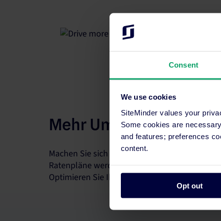
Consent
We use cookies
SiteMinder values your priva
Mehr Umsatz pro Zimm
Some cookies are necessary t
and features; preferences c
content.
Machen Sie sich keine Sorgen um vollständig
Ratenpläne werden in wenigen Minuten auf alle
Optimieren Sie Ihre Strategie mit Echtzeit-Einb
Opt out