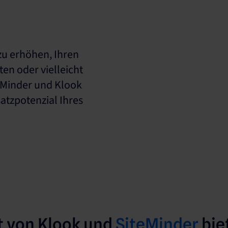
zu erhöhen, Ihren
ten oder vielleicht
teMinder und Klook
tzpotenzial Ihres
 von Klook und
SiteMinder
bie