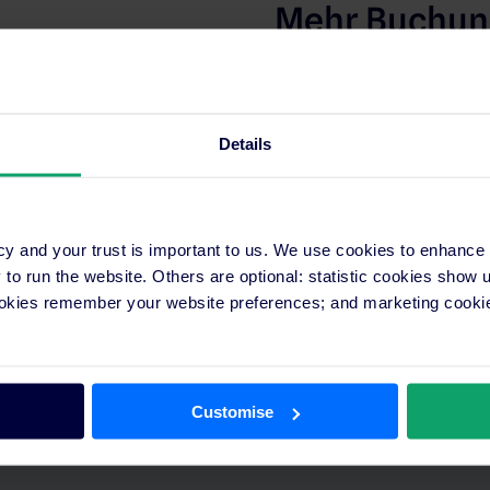
Mehr Buchu
Unsere Plattform arbeitet
Branche zusammen, um die
und Ihre Buchungen zu st
Details
cy and your trust is important to us. We use cookies to enhance
er
o run the website. Others are optional: statistic cookies show
ookies remember your website preferences; and marketing cookie
e Belegung. Neue
n Portalen aktualisiert.
licken.
Customise