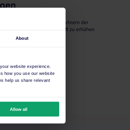
ngen
 mit der größten Anzahl von Partnern der
 Sichtbarkeit Ihrer Unterkunft zu erhöhen
eigern.
About
 your website experience.
 us how you use our website
s help us share relevant
Allow all