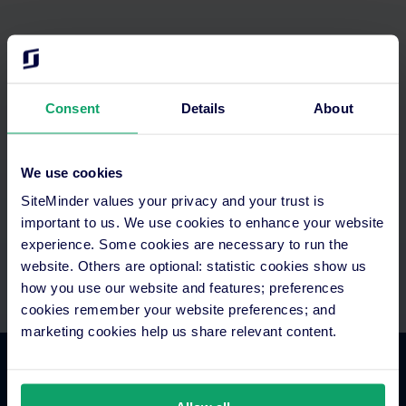
Optimieren Sie Ihre Zeit
Consent
Details
About
Greifen Sie in einem System auf alles zu. Richten Sie
automatisierte Zahlungen ein und integrieren Sie sie in Ihre
We use cookies
vorhandene Technologie. Engagierte Support- und
Onboarding-Teams stehen Ihnen zur Seite.
SiteMinder values your privacy and your trust is
important to us. We use cookies to enhance your website
experience. Some cookies are necessary to run the
website. Others are optional: statistic cookies show us
how you use our website and features; preferences
cookies remember your website preferences; and
marketing cookies help us share relevant content.
Hotel Commerce