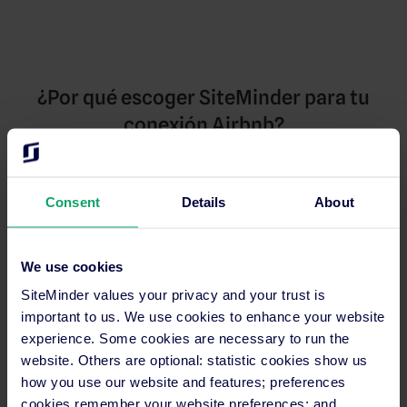
¿Por qué escoger SiteMinder para tu
conexión Airbnb?
Una
Ahorra
Es
Consent
Details
About
integración
tiempo y
instantánea
Procesamiento
completa
dinero
y tramitación de
El único gestor
Es fácil de
We use cookies
las reservas de
de canales con
configurar y te
SiteMinder values your privacy and your trust is
Airbnb de tu
una
proporciona el
important to us. We use cookies to enhance your website
hotel en tiempo
sincronización
control total,
real.
experience. Some cookies are necessary to run the
bidireccional y
enviando todo
website. Others are optional: statistic cookies show us
en tiempo real
tu contenido a
con Airbnb,
Airbnb. Sin
how you use our website and features; preferences
para que
necesidad de
cookies remember your website preferences; and