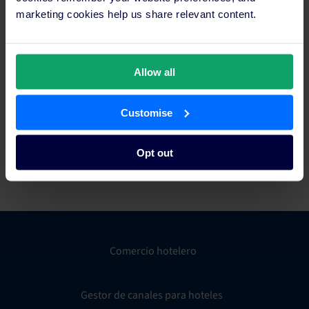
puedas
actualizaciones
marketing cookies help us share relevant content.
mantener
manuales.
actualizadas tus
tarifas y
disponibilidad.
Allow all
Customise
Soporte total
Opt out
Consigue acceso local al equipo de soporte de SiteMinder en
todo el mundo.
Comercio hotelero
Gestor de canales para hoteles