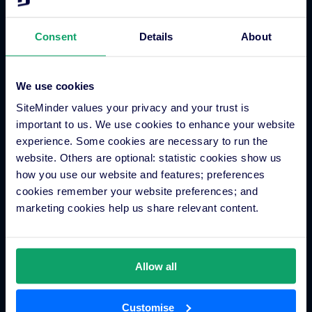
Tecnología
Mercadotecnia
Consent
Details
About
Grupos hoteleros
Casos de éxito
AWS
We use cookies
Vídeos evento Sync
SiteMinder values your privacy and your trust is
important to us. We use cookies to enhance your website
experience. Some cookies are necessary to run the
Integraciones
website. Others are optional: statistic cookies show us
how you use our website and features; preferences
cookies remember your website preferences; and
Aplicación de asociados integrados
marketing cookies help us share relevant content.
Encuentra a un experto
Buscador de PMS
Programas de asociados
Allow all
Product Hub
Customise