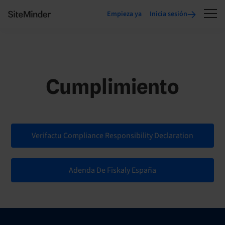
Empieza ya
Inicia sesión
Cumplimiento
Verifactu Compliance Responsibility Declaration
Adenda De Fiskaly España