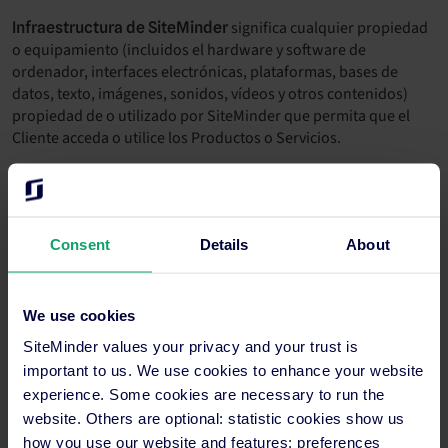
significa cualquier propiedad
Infraestructura de SiteMinder
o equipamiento (incluidos el hardware y software de
ordenador, interfaces electrónicas, plataformas, bases de
datos, texto, imágenes, sonidos, vídeos y otros contenidos)
propiedad de o utilizado por SiteMinder que permita que el
Cliente acceda o utilice los Productos o Servicios.
significa todo el software de los
Software de SiteMinder
Productos y la Infraestructura de SiteMinder.
Consent
Details
About
significa un período inicial de 30 días,
Período de prueba
comenzando tras la emisión de un nombre de usuario y una
contraseña para el Cliente.
We use cookies
significa
https://www.siteminder.com/legal/
.
Sitio web
SiteMinder values your privacy and your trust is
important to us. We use cookies to enhance your website
1.2 Interpretación
experience. Some cookies are necessary to run the
website. Others are optional: statistic cookies show us
Los encabezados son solamente por conveniencia y no afectan
how you use our website and features; preferences