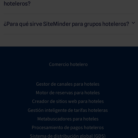
hoteleros?
SiteMinder para grupos hoteleros es una solución empresarial
que permite mejorar la gestión de la distribución a grupos y
¿Para qué sirve SiteMinder para grupos hoteleros?
cadenas hoteleras que cuentan con varios alojamientos.
Comercio hotelero
Gestor de canales para hoteles
Motor de reservas para hoteles
Creador de sitios web para hoteles
Gestión inteligente de tarifas hoteleras
Metabuscadores para hoteles
Procesamiento de pagos hoteleros
Sistema de distribución global (GDS)