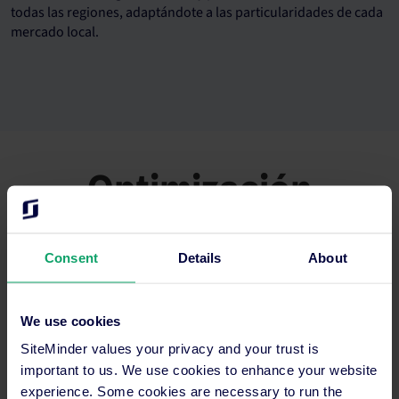
todas las regiones, adaptándote a las particularidades de cada
mercado local.
Optimización
mejorada
Consent
Details
About
Maximiza la eficacia y el rendimiento de tus alojamientos
hoteleros, con control total al alcance de la mano
We use cookies
SiteMinder values your privacy and your trust is
important to us. We use cookies to enhance your website
experience. Some cookies are necessary to run the