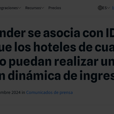
I
egraciones
Recursos
Precios
ES
nder se asocia con 
ue los hoteles de cu
 puedan realizar u
n dinámica de ingre
embre 2024
in
Comunicados de prensa