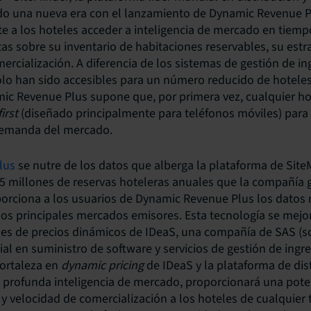
ado una nueva era con el lanzamiento de Dynamic Revenue Pl
e a los hoteles acceder a inteligencia de mercado en tiemp
as sobre su inventario de habitaciones reservables, su estra
mercialización. A diferencia de los sistemas de gestión de i
lo han sido accesibles para un número reducido de hoteles
c Revenue Plus supone que, por primera vez, cualquier hot
irst
(diseñado principalmente para teléfonos móviles) para
demanda del mercado.
lus
se nutre de los datos que alberga la plataforma de SiteM
5 millones de reservas hoteleras anuales que la compañía 
orciona a los usuarios de Dynamic Revenue Plus los dato
 los principales mercados emisores. Esta tecnología se mej
s de precios dinámicos de IDeaS, una compañía de SAS (
ial en suministro de software y servicios de gestión de ingr
fortaleza en
dynamic pricing
de IDeaS y la plataforma de dis
a profunda inteligencia de mercado, proporcionará una pot
 y velocidad de comercialización a los hoteles de cualquier