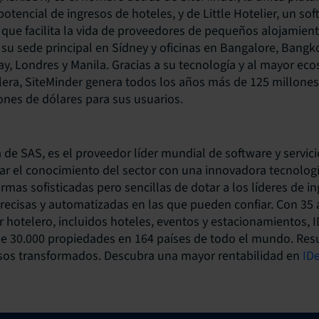
otencial de ingresos de hoteles, y de Little Hotelier, un so
 que facilita la vida de proveedores de pequeños alojamient
 su sede principal en Sídney y oficinas en Bangalore, Bangk
way, Londres y Manila. Gracias a su tecnología y al mayor ec
elera, SiteMinder genera todos los años más de 125 millones
lones de dólares para sus usuarios.
de SAS, es el proveedor líder mundial de software y servici
ar el conocimiento del sector con una innovadora tecnologí
rmas sofisticadas pero sencillas de dotar a los líderes de i
ecisas y automatizadas en las que pueden confiar. Con 35 
or hotelero, incluidos hoteles, eventos y estacionamientos, 
de 30.000 propiedades en 164 países de todo el mundo. Res
esos transformados. Descubra una mayor rentabilidad en
ID