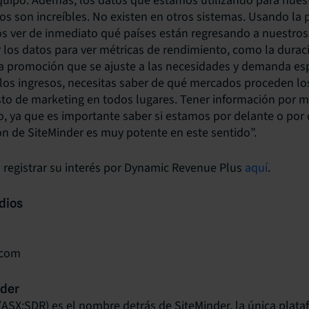
quipo. Además, los datos que estamos utilizando para nues
s son increíbles. No existen en otros sistemas. Usando la 
s ver de inmediato qué países están regresando a nuestros
os datos para ver métricas de rendimiento, como la duració
va promoción que se ajuste a las necesidades y demanda es
los ingresos, necesitas saber de qué mercados proceden los
sto de marketing en todos lugares. Tener información por 
, ya que es importante saber si estamos por delante o por 
n de SiteMinder es muy potente en este sentido”.
 registrar su interés por Dynamic Revenue Plus
aquí
.
dios
.com
nder
(ASX:SDR) es el nombre detrás de SiteMinder, la única plat