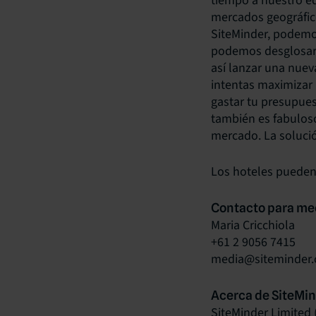
tiempo a nuestro e
mercados geográfico
SiteMinder, podemo
podemos desglosar l
así lanzar una nue
intentas maximizar 
gastar tu presupue
también es fabuloso
mercado. La solució
Los hoteles pueden
Contacto para me
Maria Cricchiola
+61 2 9056 7415
media@siteminder
Acerca de SiteMi
SiteMinder Limited 