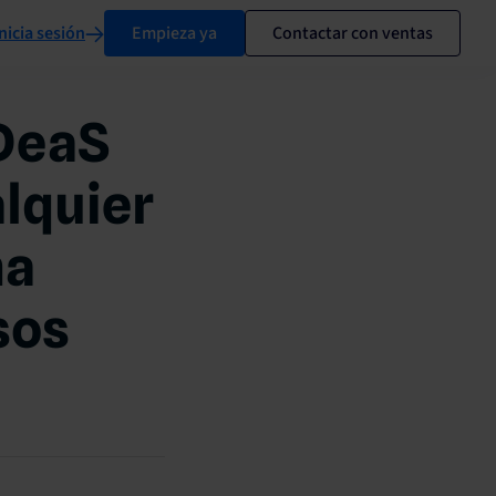
nicia sesión
Empieza ya
Contactar con ventas
IDeaS
alquier
na
sos