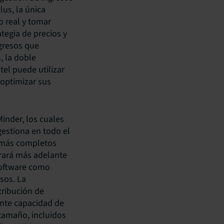
us, la única
o real y tomar
tegia de precios y
ngresos que
, la doble
el puede utilizar
 optimizar sus
inder, los cuales
gestiona en todo el
s más completos
orará más adelante
software como
esos. La
tribución de
ente capacidad de
 tamaño, incluidos