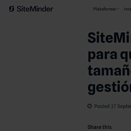
Plataforma
Int
SiteMi
para q
tamaño
gestió
Posted
17 Septi
Share this