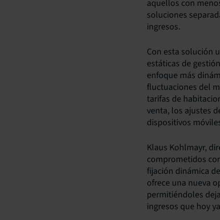
aquellos con menos
soluciones separada
ingresos.
Con esta solución un
estáticas de gestió
enfoque más dinámic
fluctuaciones del m
tarifas de habitacio
venta, los ajustes 
dispositivos móvil
Klaus Kohlmayr, dir
comprometidos con l
fijación dinámica d
ofrece una nueva op
permitiéndoles deja
ingresos que hoy y