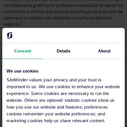
increíblemente gratificante y estamos encantados de apoyar su
crecimiento a medida que mejoran su enfoque de la gestión de
ingresos y se vuelven más eficientes en su forma de hacer
negocios”.
Fundada en 1967, Globales cuenta con 54 propiedades en las
Islas Baleares, Canarias y la Costa del Sol, así como en Bélgica,
Nicaragua y Argentina. Cuenta con un equipo de 3.000
Consent
Details
About
empleados en todo el mundo.
Contacto para medios
We use cookies
Maria Cricchiola
SiteMinder values your privacy and your trust is
+61 2 9056 7415
important to us. We use cookies to enhance your website
media@siteminder.com
experience. Some cookies are necessary to run the
website. Others are optional: statistic cookies show us
Acerca de SiteMinder
SiteMinder Limited (ASX:SDR) es el nombre detrás de
how you use our website and features; preferences
SiteMinder, la única plataforma de software que desbloquea el
cookies remember your website preferences; and
potencial de ingresos de hoteles, y de Little Hotelier, un
marketing cookies help us share relevant content.
software todo en uno de gestión hotelera que facilita la vida de