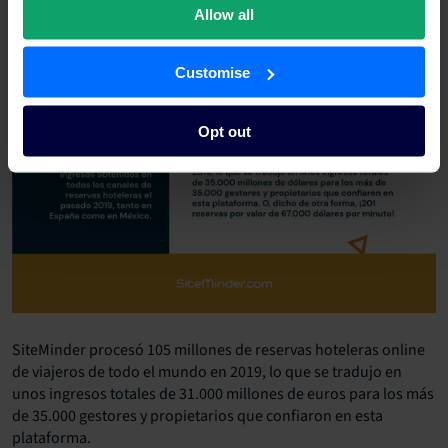
Allow all
Customise
Opt out
SiteMinder procesó 105 millones de reservas hoteleras online
de viajeros de todo el mundo en 2019, lo que se tradujo en
unos ingresos totales de 31.000 millones de euros para los más
de 35.000 gestores y propietarios que confiaron en esta
plataforma.