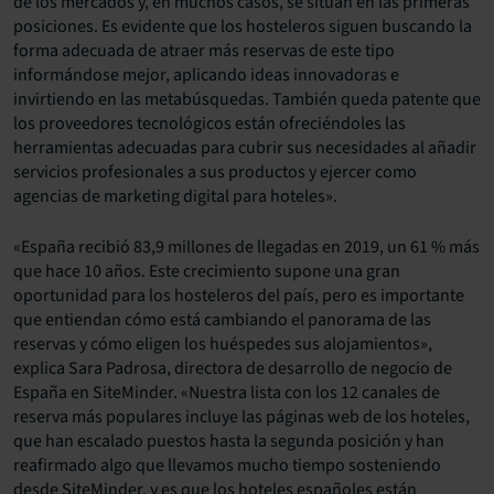
de los mercados y, en muchos casos, se sitúan en las primeras
posiciones. Es evidente que los hosteleros siguen buscando la
forma adecuada de atraer más reservas de este tipo
informándose mejor, aplicando ideas innovadoras e
invirtiendo en las metabúsquedas. También queda patente que
los proveedores tecnológicos están ofreciéndoles las
herramientas adecuadas para cubrir sus necesidades al añadir
servicios profesionales a sus productos y ejercer como
agencias de marketing digital para hoteles».
«España recibió 83,9 millones de llegadas en 2019, un 61 % más
que hace 10 años. Este crecimiento supone una gran
oportunidad para los hosteleros del país, pero es importante
que entiendan cómo está cambiando el panorama de las
reservas y cómo eligen los huéspedes sus alojamientos»,
explica Sara Padrosa, directora de desarrollo de negocio de
España en SiteMinder. «Nuestra lista con los 12 canales de
reserva más populares incluye las páginas web de los hoteles,
que han escalado puestos hasta la segunda posición y han
reafirmado algo que llevamos mucho tiempo sosteniendo
desde SiteMinder, y es que los hoteles españoles están