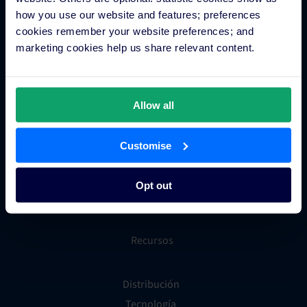
Comercio hotelero
how you use our website and features; preferences
cookies remember your website preferences; and
marketing cookies help us share relevant content.
Gestor de canales para hoteles
Motor de reservas para hoteles
Creador de sitios web para hoteles
Allow all
Gestión inteligente de tarifas hoteleras
Metabuscadores para hoteles
Customise
Procesamiento de pagos hoteleros
Sistema de distribución global (GDS)
Opt out
Tienda de aplicaciones para hoteles
Recursos
Distribución
Tecnología