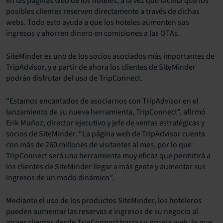
en las páginas web de los hoteles, a la vez que facilita que los
posibles clientes reserven directamente a través de dichas
webs. Todo esto ayuda a que los hoteles aumenten sus
ingresos y ahorren dinero en comisiones a las OTAs.
SiteMinder es uno de los socios asociados más importantes de
TripAdvisor, y a partir de ahora los clientes de SiteMinder
podrán disfrutar del uso de TripConnect.
“Estamos encantados de asociarnos con TripAdvisor en el
lanzamiento de su nueva herramienta, TripConnect”, afirmó
Erik Muñoz, director ejecutivo y jefe de ventas estratégicas y
socios de SiteMinder. “La página web de TripAdvisor cuenta
con más de 260 millones de visitantes al mes, por lo que
TripConnect será una herramienta muy eficaz que permitirá a
los clientes de SiteMinder llegar a más gente y aumentar sus
ingresos de un modo dinámico”.
Mediante el uso de los productos SiteMinder, los hoteleros
pueden aumentar las reservas e ingresos de su negocio al
atraer clientes desde TripConnect hasta su propia web, lo que