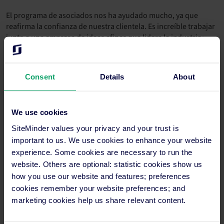
El programa de asociados nos ha ayudado mucho, ya que
reafirma la confianza de nuestra clientela. Es increíble trabajar
junto a una empresa de ideas afines que lidera la industria».
Consent
Details
About
We use cookies
SiteMinder values your privacy and your trust is
important to us. We use cookies to enhance your website
experience. Some cookies are necessary to run the
website. Others are optional: statistic cookies show us
how you use our website and features; preferences
Munish Chetty,
Marketing Distribution Concept
, Elección
cookies remember your website preferences; and
popular del año 2022
marketing cookies help us share relevant content.
«El programa de asociados funciona sin contratiempos. La