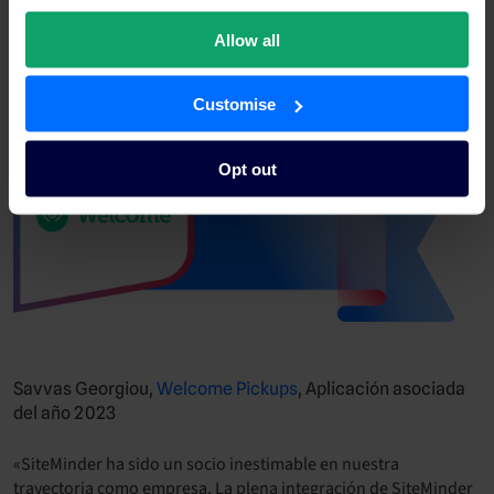
comunicación es muy sencilla y obtenemos las respuestas y
soluciones que necesitamos rápidamente. Las herramientas y
Allow all
los materiales de formación disponibles son muy útiles a la
hora de formar a la clientela».
Customise
Opt out
Savvas Georgiou,
Welcome Pickups
, Aplicación asociada
del año 2023
«SiteMinder ha sido un socio inestimable en nuestra
trayectoria como empresa. La plena integración de SiteMinder