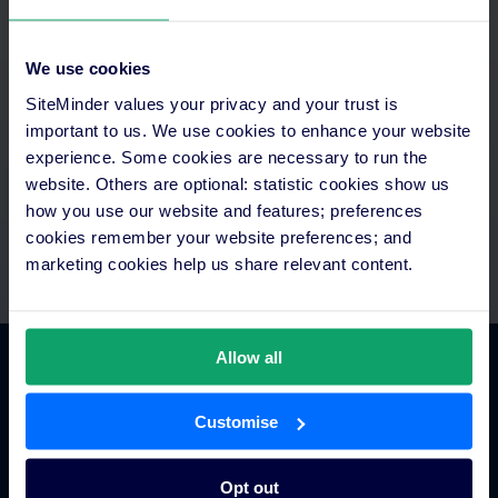
Aprovechar tu tiempo al máximo
We use cookies
Accede a todo en un solo lugar, automatiza los pagos e
SiteMinder values your privacy and your trust is
intégralos con la tecnología de la que ya dispones.Si necesitas
important to us. We use cookies to enhance your website
ayuda, recuerda que cuentas con equipos de integración y
asistencia.
experience. Some cookies are necessary to run the
website. Others are optional: statistic cookies show us
how you use our website and features; preferences
cookies remember your website preferences; and
marketing cookies help us share relevant content.
Allow all
Comercio hotelero
Customise
Gestor de canales para hoteles
Opt out
Motor de reservas para hoteles