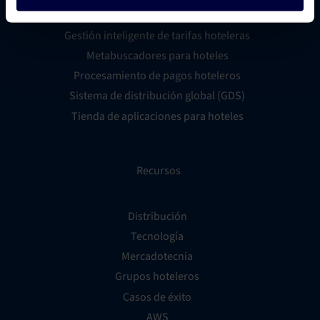
Creador de sitios web para hoteles
Gestión inteligente de tarifas hoteleras
Metabuscadores para hoteles
Procesamiento de pagos hoteleros
Sistema de distribución global (GDS)
Tienda de aplicaciones para hoteles
Recursos
Distribución
Tecnología
Mercadotecnia
Grupos hoteleros
Casos de éxito
AWS