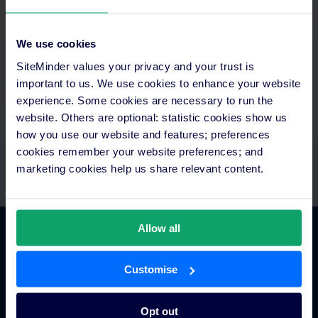
Aprovechar tu tiempo al máximo
We use cookies
Accede a todo en un solo lugar, automatiza los pagos e
SiteMinder values your privacy and your trust is
intégralos con la tecnología de la que ya dispones.Si necesitas
important to us. We use cookies to enhance your website
ayuda, recuerda que cuentas con equipos de integración y
asistencia.
experience. Some cookies are necessary to run the
website. Others are optional: statistic cookies show us
how you use our website and features; preferences
cookies remember your website preferences; and
marketing cookies help us share relevant content.
Allow all
Comercio hotelero
Customise
Gestor de canales para hoteles
Opt out
Motor de reservas para hoteles