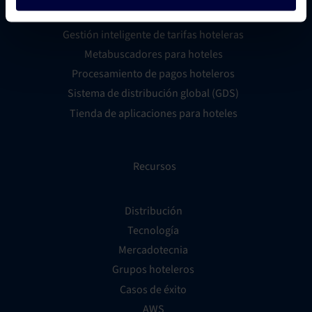
Creador de sitios web para hoteles
Gestión inteligente de tarifas hoteleras
Metabuscadores para hoteles
Procesamiento de pagos hoteleros
Sistema de distribución global (GDS)
Tienda de aplicaciones para hoteles
Recursos
Distribución
Tecnología
Mercadotecnia
Grupos hoteleros
Casos de éxito
AWS