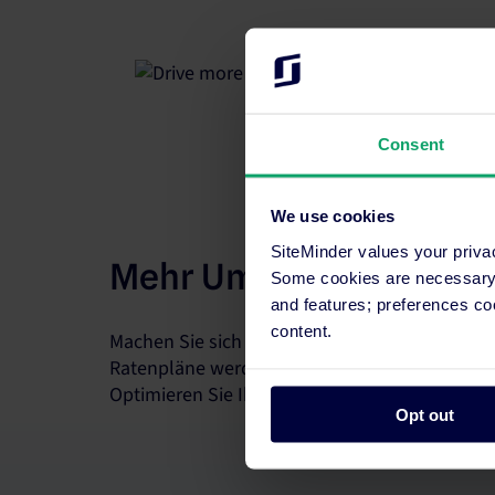
Consent
We use cookies
SiteMinder values your priva
Mehr Umsatz pro Zimm
Some cookies are necessary t
and features; preferences c
content.
Machen Sie sich keine Sorgen um vollständig
Ratenpläne werden in wenigen Minuten auf alle
Optimieren Sie Ihre Strategie mit Echtzeit-Einb
Opt out