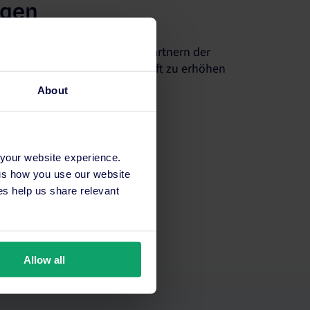
ngen
 mit der größten Anzahl von Partnern der
 Sichtbarkeit Ihrer Unterkunft zu erhöhen
eigern.
About
 your website experience.
 us how you use our website
s help us share relevant
Allow all