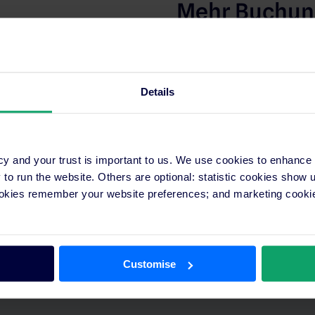
Mehr Buchu
Unsere Plattform arbeitet
Branche zusammen, um die
und Ihre Buchungen zu st
Details
cy and your trust is important to us. We use cookies to enhance
er
o run the website. Others are optional: statistic cookies show
ookies remember your website preferences; and marketing cookie
e Belegung. Neue
n Portalen aktualisiert.
licken.
Customise